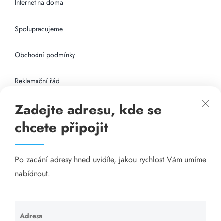
Internet na doma
Spolupracujeme
Obchodní podmínky
Reklamační řád
Zadejte adresu, kde se
Připojení k internetu
chcete připojit
Odkazy
Po zadání adresy hned uvidíte, jakou rychlost Vám umíme
Katalog A-seznam.cz
nabídnout.
Matrace - Purtex.sk
Visací zámky - TOKOZ
Adresa
Ponechte