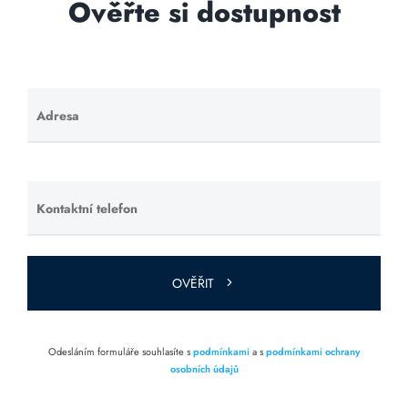
Ověřte si dostupnost
Adresa
Ponechte
toto pole
prázdné.
Kontaktní telefon
Ponechte
toto pole
prázdné.
OVĚŘIT
Odesláním formuláře souhlasíte s
podmínkami
a s
podmínkami ochrany
osobních údajů