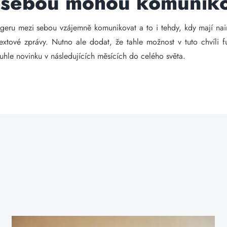
i sebou mohou komunik
geru mezi sebou vzájemně komunikovat a to i tehdy, kdy mají nain
extové zprávy. Nutno ale dodat, že tahle možnost v tuto chvíli f
t tuhle novinku v následujících měsících do celého světa.