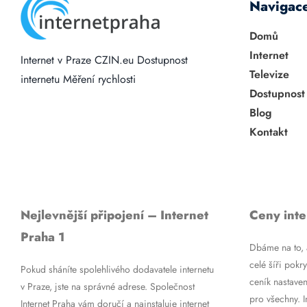
Navigac
Domů
Internet
Internet v Praze
CZIN.eu
Dostupnost
Televize
internetu
Měření rychlosti
Dostupnost
Blog
Kontakt
Nejlevnější připojení – Internet
Ceny inte
Praha 1
Dbáme na to, a
celé šíři pokry
Pokud sháníte spolehlivého dodavatele internetu
ceník nastaven
v Praze, jste na správné adrese. Společnost
pro všechny. 
Internet Praha vám doručí a nainstaluje internet