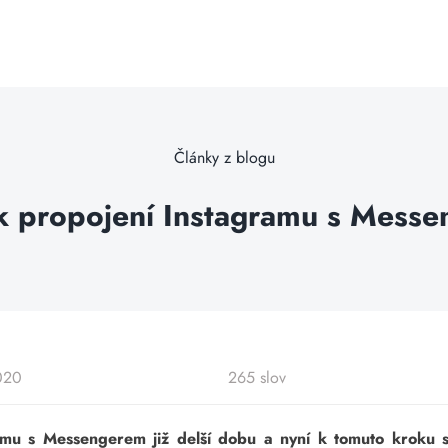
Články z blogu
k propojení Instagramu s Mess
020
265 slov
mu s Messengerem již delší dobu a nyní k tomuto kroku s