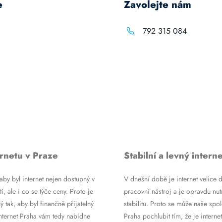
e
Zavolejte nám
792 315 084
rnetu v Praze
Stabilní a levný interne
by byl internet nejen dostupný v
V dnešní době je internet velice d
tí, ale i co se týče ceny. Proto je
pracovní nástroj a je opravdu nutn
ý tak, aby byl finančně přijatelný
stabilitu. Proto se může naše spol
Internet Praha vám tedy nabídne
Praha pochlubit tím, že je internet