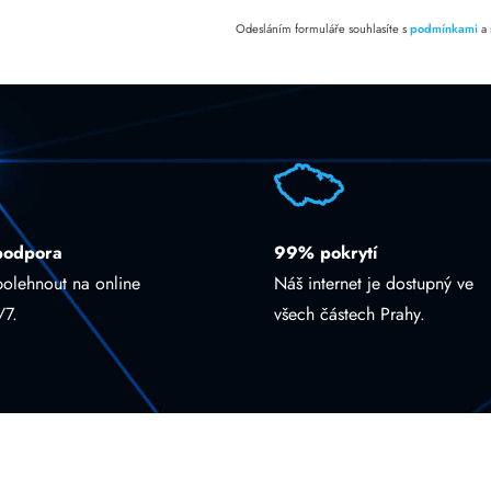
Odesláním formuláře souhlasíte s
podmínkami
a
podpora
99% pokrytí
polehnout na online
Náš internet je dostupný ve
/7.
všech částech Prahy.