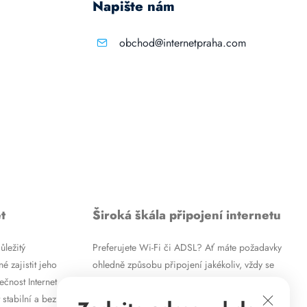
Napište nám
obchod@internetpraha.com
t
Široká škála připojení internetu
ůležitý
Preferujete Wi-Fi či ADSL? Ať máte požadavky
é zajistit jeho
ohledně způsobu připojení jakékoliv, vždy se
ečnost Internet
vám pokusíme vyjít vstříc. Kromě
 stabilní a bez
vysokorychlostního ADSL internetu nabízíme