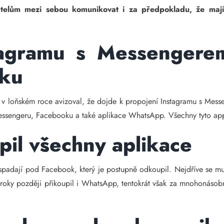
telům mezi sebou komunikovat i za předpokladu, že mají
tagramu s Messengere
oku
v loňském roce avizoval, že dojde k propojení Instagramu s Mess
Messengeru, Facebooku a také aplikace WhatsApp. Všechny tyto app
il všechny aplikace
spadají pod Facebook, který je postupně odkoupil. Nejdříve se mu 
i roky později přikoupil i WhatsApp, tentokrát však za mnohonásobn