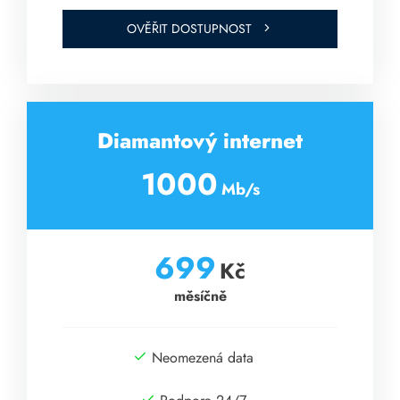
OVĚŘIT DOSTUPNOST
Diamantový internet
1000
Mb/s
699
Kč
měsíčně
Neomezená data