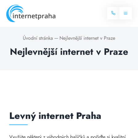
Skip
to
Toggl
content
Naviga
Domů
Úvodní stránka
─
Nejlevnější internet v Praze
Nejlevnější internet v Praze
Internet
Balíčky internetu
Televize
Více o internetu
Dostupnost
Často hledané dotazy
Blog
Levný internet Praha
Kontakt
Využijte některý z výhodných balíčků a pořiďte si kvalitní