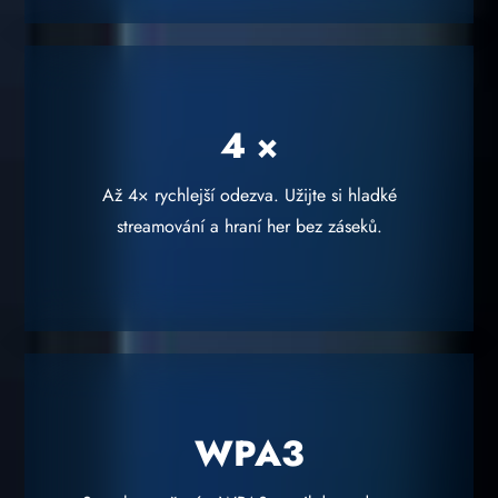
4 ×
Až 4× rychlejší odezva. Užijte si hladké
streamování a hraní her bez záseků.
WPA3