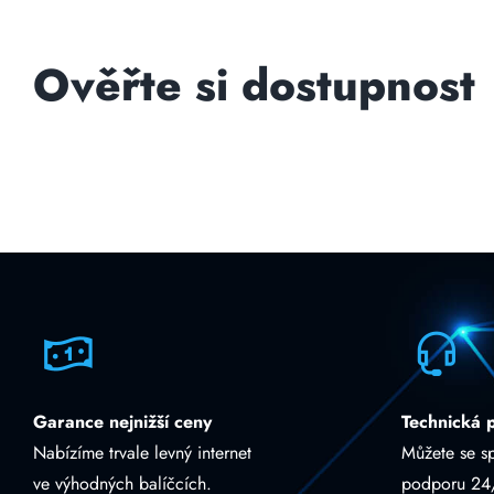
Ověřte si dostupnost
Garance nejnižší ceny
Technická 
Nabízíme trvale levný internet
Můžete se s
ve výhodných balíčcích.
podporu 24