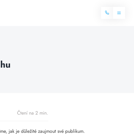
Toggle
Navigat
Domů
Internet
chu
Balíčky internetu
Televize
Více o internetu
Dostupnost
Často hledané dotazy
Blog
Čtení na 2 min.
Kontakt
íme, jak je důležité zaujmout své publikum.