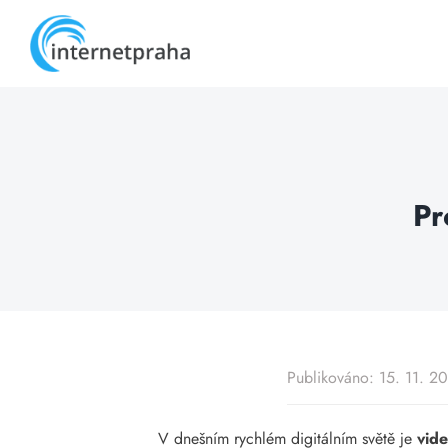
Skip
to
content
Pr
Publikováno: 15. 11. 2
V dnešním rychlém digitálním světě je
vid