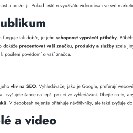
t a udržet ji. Pokud ještě nevyužíváte videoobsah ve své marketing
publikum
 funguje tak dobře, je jeho
schopnost vyprávět příběhy
. Příběh
deo dokáže
prezentovat vaši značku, produkty a služby
zcela ji
á k posílení povědomí o
vaší značce.
e jeho
vliv na SEO
. Vyhledávače, jako je Google, preferují webové
a, zvyšujete šance na lepší pozici ve vyhledávání. Dbejte na to, a
sků
. Videoobsah nejenže přitahuje návštěvníky, ale také zvyšuje dob
lé a video