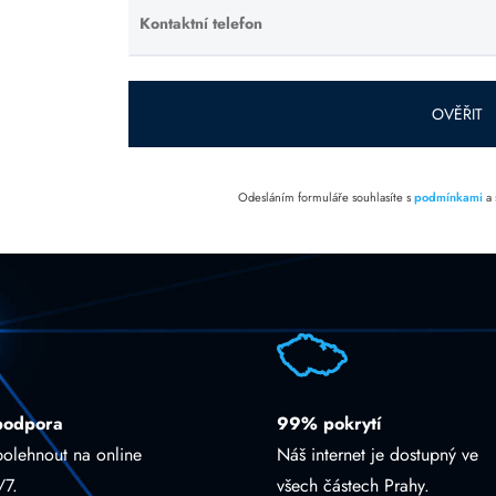
prázdné.
Kontaktní telefon
Ponechte
toto pole
prázdné.
OVĚŘIT
Odesláním formuláře souhlasíte s
podmínkami
a
podpora
99% pokrytí
polehnout na online
Náš internet je dostupný ve
/7.
všech částech Prahy.