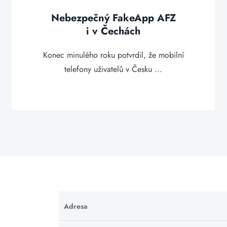
Nebezpečný FakeApp AFZ
i v Čechách
Konec minulého roku potvrdil, že mobilní
telefony uživatelů v Česku ...
Adresa
Ponechte
toto pole