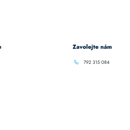
e
Zavolejte nám
792 315 084