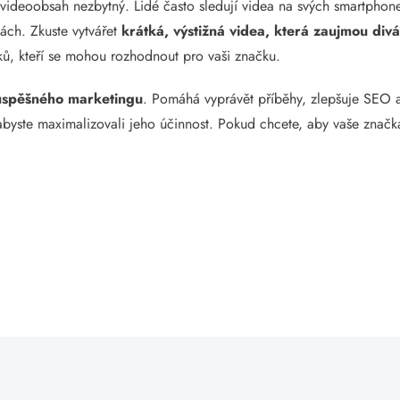
 videoobsah nezbytný. Lidé často sledují videa na svých smartphon
ách. Zkuste vytvářet
krátká, výstižná videa, která zaujmou div
ků, kteří se mohou rozhodnout pro vaši značku.
 úspěšného marketingu
. Pomáhá vyprávět příběhy, zlepšuje SEO 
byste maximalizovali jeho účinnost. Pokud chcete, aby vaše značka