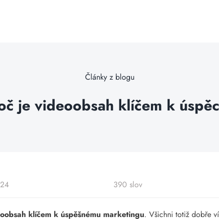
Články z blogu
oč je videoobsah klíčem k úspě
024
390 slov
eoobsah klíčem k úspěšnému marketingu
. Všichni totiž dobře v