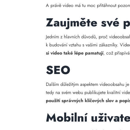
A právě video má tu moc přitáhnout pozornos
Zaujměte své 
Jedním z hlavních důvodů, proč videoobsah
k budování vztahu s vašimi zákazníky. Vi
si video také lépe pamatují
, což přispív
SEO
Dalším důležitým aspektem videoobsahu j
tedy na svém webu publikujete kvalitní vide
použití správných klíčových slov a popi
Mobilní uživate