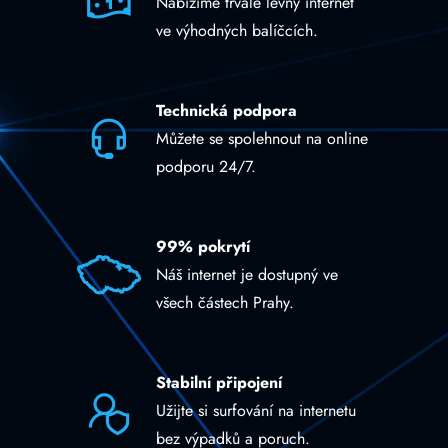
Nabízíme trvale levný internet
ve výhodných balíčcích.
Technická podpora
Můžete se spolehnout na online
podporu 24/7.
99% pokrytí
Náš internet je dostupný ve
všech částech Prahy.
Stabilní připojení
Užijte si surfování na internetu
bez výpadků a poruch.