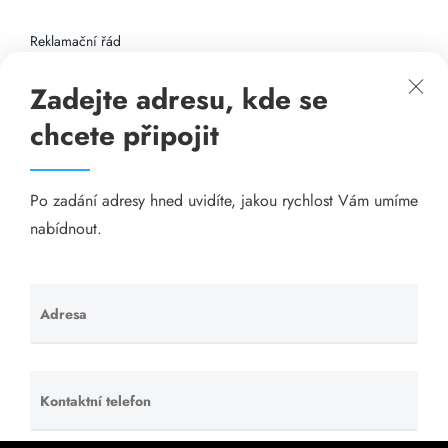
Reklamační řád
Zadejte adresu, kde se
Připojení k internetu
chcete připojit
Odkazy
Po zadání adresy hned uvidíte, jakou rychlost Vám umíme
Katalog A-seznam.cz
nabídnout.
Matrace - Purtex.sk
Visací zámky - TOKOZ
Adresa
Ponechte
toto pole
Poskytnutí sídla společnosti - YOURFIRM.CZ
prázdné.
Kontaktní telefon
Ponechte
Našim cílem je spokojený zákazník, který má stabilní
toto pole
levný a rychlý internet, na který se může spolehnout.