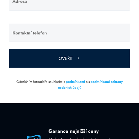
Adresa
Ponechte
toto pole
prázdné.
Kontaktní telefon
Ponechte
toto pole
prázdné.
OVĚŘIT
Odesláním formuláře souhlasíte s
podmínkami
a s
podmínkami ochrany
osobních údajů
Garance nejnižší ceny