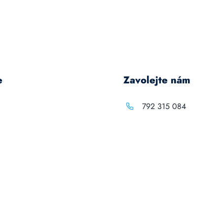
e
Zavolejte nám
792 315 084