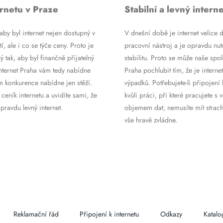
rnetu v Praze
Stabilní a levný interne
by byl internet nejen dostupný v
V dnešní době je internet velice d
tí, ale i co se týče ceny. Proto je
pracovní nástroj a je opravdu nutn
ý tak, aby byl finančně přijatelný
stabilitu. Proto se může naše spol
Internet Praha vám tedy nabídne
Praha pochlubit tím, že je internet
m konkurence nabídne jen stěží.
výpadků. Potřebujete-li připojení 
 ceník internetu a uvidíte sami, že
kvůli práci, při které pracujete s 
ravdu levný internet.
objemem dat, nemusíte mít strach
vše hravě zvládne.
Reklamační řád
Připojení k internetu
Odkazy
Katalo