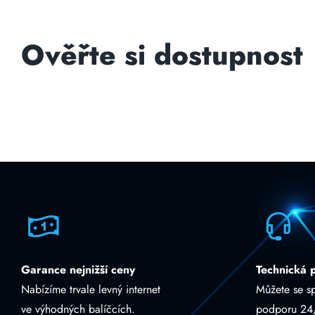
Ověřte si dostupnost
Garance nejnižší ceny
Technická 
Nabízíme trvale levný internet
Můžete se s
ve výhodných balíčcích.
podporu 24