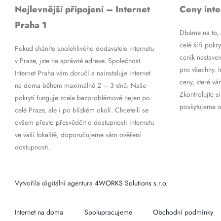
Nejlevnější připojení – Internet
Ceny inte
Praha 1
Dbáme na to, a
celé šíři pokry
Pokud sháníte spolehlivého dodavatele internetu
ceník nastaven
v Praze, jste na správné adrese. Společnost
pro všechny. 
Internet Praha vám doručí a nainstaluje internet
ceny, které vá
na doma během maximálně 2 – 3 dnů. Naše
Zkontrolujte si
pokrytí funguje zcela bezproblémově nejen po
poskytujeme op
celé Praze, ale i po blízkém okolí. Chcete-li se
ovšem přesto přesvědčit o dostupnosti internetu
ve vaší lokalitě, doporučujeme vám ověření
dostupnosti.
Vytvořila digitální agentura
4WORKS Solutions s.r.o.
Internet na doma
Spolupracujeme
Obchodní podmínky