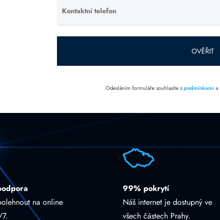
prázdné.
Kontaktní telefon
Ponechte
toto pole
prázdné.
OVĚŘIT
Odesláním formuláře souhlasíte s
podmínkami
a
podpora
99% pokrytí
polehnout na online
Náš internet je dostupný ve
/7.
všech částech Prahy.