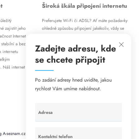
t
Široká škála připojení internetu
ůležitý
Preferujete Wi-Fi či ADSL? Ať máte požadavky
é zajistit jeho
ohledně způsobu připojení jakékoliv, vždy se
ečnost Internet
vám pokusíme vyjít vstříc. Kromě
 stabilní a bez
vysokorychlostního ADSL internetu nabízíme
Zadejte adresu, kde
k internetu
rovněž mobilní internet i levné internetové
se chcete připojit
velkým
připojení prostřednictvím Wi-Fi. Způsob
. Náš internet
připojení přizpůsobíme vašim specifickým
požadavkům.
Po zadání adresy hned uvidíte, jakou
rychlost Vám umíme nabídnout.
Adresa
Ponechte
toto pole
prázdné.
g A-seznam.cz
Matrace - Purtex.sk
Visací zámky - TOKOZ
Kontaktní telefon
Ponechte