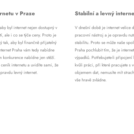
rnetu v Praze
Stabilní a levný interne
by byl internet nejen dostupný v
V dnešní době je internet velice d
tí, ale i co se týče ceny. Proto je
pracovní nástroj a je opravdu nutn
ý tak, aby byl finančně přijatelný
stabilitu. Proto se může naše spol
Internet Praha vám tedy nabídne
Praha pochlubit tím, že je internet
m konkurence nabídne jen stěží.
výpadků. Potřebujete-li připojení 
 ceník internetu a uvidíte sami, že
kvůli práci, při které pracujete s 
ravdu levný internet.
objemem dat, nemusíte mít strach
vše hravě zvládne.