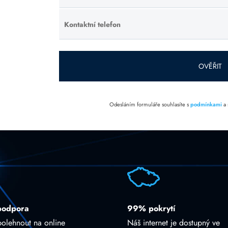
toto pole
prázdné.
Kontaktní telefon
Ponechte
toto pole
prázdné.
OVĚŘIT
Odesláním formuláře souhlasíte s
podmínkami
a
podpora
99% pokrytí
polehnout na online
Náš internet je dostupný ve