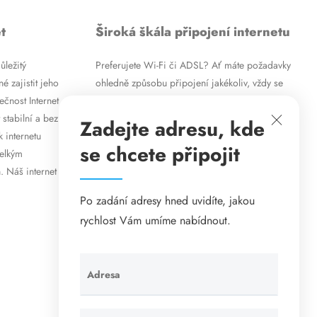
t
Široká škála připojení internetu
ůležitý
Preferujete Wi-Fi či ADSL? Ať máte požadavky
é zajistit jeho
ohledně způsobu připojení jakékoliv, vždy se
ečnost Internet
vám pokusíme vyjít vstříc. Kromě
 stabilní a bez
vysokorychlostního ADSL internetu nabízíme
Zadejte adresu, kde
k internetu
rovněž mobilní internet i levné internetové
se chcete připojit
velkým
připojení prostřednictvím Wi-Fi. Způsob
. Náš internet
připojení přizpůsobíme vašim specifickým
požadavkům.
Po zadání adresy hned uvidíte, jakou
rychlost Vám umíme nabídnout.
Adresa
Ponechte
toto pole
prázdné.