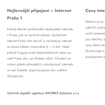
Nejlevnější připojení – Internet
Ceny inte
Praha 1
Dbáme na to, a
celé šíři pokry
Pokud sháníte spolehlivého dodavatele internetu
ceník nastaven
v Praze, jste na správné adrese. Společnost
pro všechny. 
Internet Praha vám doručí a nainstaluje internet
ceny, které vá
na doma během maximálně 2 – 3 dnů. Naše
Zkontrolujte si
pokrytí funguje zcela bezproblémově nejen po
poskytujeme op
celé Praze, ale i po blízkém okolí. Chcete-li se
ovšem přesto přesvědčit o dostupnosti internetu
ve vaší lokalitě, doporučujeme vám ověření
dostupnosti.
Vytvořila digitální agentura
4WORKS Solutions s.r.o.