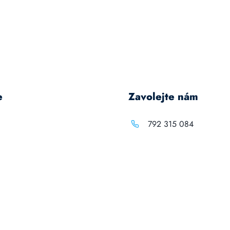
e
Zavolejte nám
792 315 084