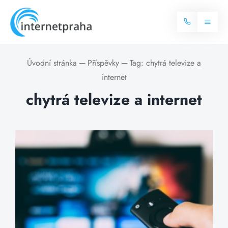
Skip
to
Toggl
content
Naviga
Domů
Úvodní stránka
─
Příspěvky
─
Tag:
chytrá televize a
internet
Internet
chytrá televize a internet
Balíčky internetu
Televize
Více o internetu
Dostupnost
Často hledané dotazy
Blog
Kontakt