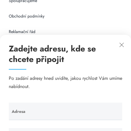
Spolupracujeme
Obchodní podmínky
Reklamační řád
Zadejte adresu, kde se
Připojení k internetu
chcete připojit
Odkazy
Po zadání adresy hned uvidíte, jakou rychlost Vám umíme
Katalog A-seznam.cz
nabídnout.
Matrace - Purtex.sk
Visací zámky - TOKOZ
Adresa
Ponechte
toto pole
Poskytnutí sídla společnosti - YOURFIRM.CZ
prázdné.