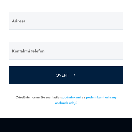
Adresa
Ponechte
toto pole
prázdné.
Kontaktní telefon
Ponechte
toto pole
prázdné.
OVĚŘIT
Odesláním formuláře souhlasíte s
podmínkami
a s
podmínkami ochrany
osobních údajů