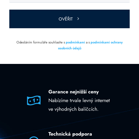
toto pole
prázdné.
OVĚŘIT
Odesláním formuláře souhlasíte s
podmínkami
a s
podmínkami ochrany
osobních údajů
Garance nejnižší ceny
Nabízíme trvale levný internet
ve výhodných balíčcích.
Technická podpora