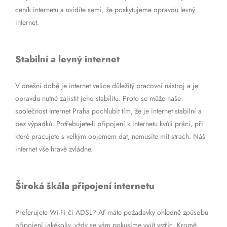
ceník internetu a uvidíte sami, že poskytujeme opravdu levný
internet.
Stabilní a levný internet
V dnešní době je internet velice důležitý pracovní nástroj a je
opravdu nutné zajistit jeho stabilitu. Proto se může naše
společnost Internet Praha pochlubit tím, že je internet stabilní a
bez výpadků. Potřebujete-li připojení k internetu kvůli práci, při
které pracujete s velkým objemem dat, nemusíte mít strach. Náš
internet vše hravě zvládne.
Široká škála připojení internetu
Preferujete Wi-Fi či ADSL? Ať máte požadavky ohledně způsobu
připojení jakékoliv, vždy se vám pokusíme vyjít vstříc. Kromě