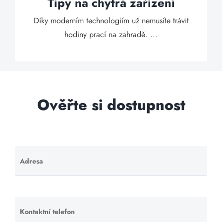
Tipy na chytrá zařízení
Díky moderním technologiím už nemusíte trávit
hodiny prací na zahradě. ...
Ověřte si dostupnost
Adresa
Ponechte
toto pole
prázdné.
Kontaktní telefon
Ponechte