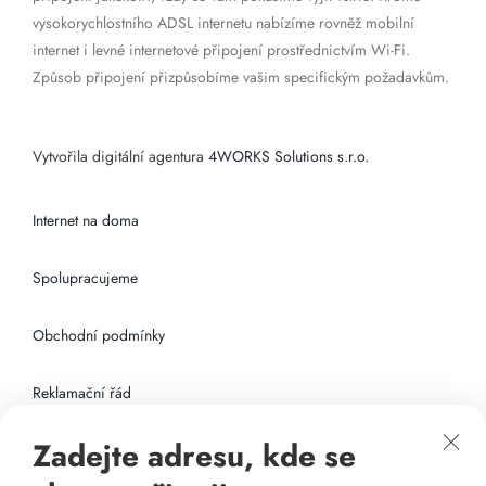
vysokorychlostního ADSL internetu nabízíme rovněž mobilní
internet i levné internetové připojení prostřednictvím Wi-Fi.
Způsob připojení přizpůsobíme vašim specifickým požadavkům.
Vytvořila digitální agentura
4WORKS Solutions s.r.o.
Internet na doma
Spolupracujeme
Obchodní podmínky
Reklamační řád
Zadejte adresu, kde se
Připojení k internetu