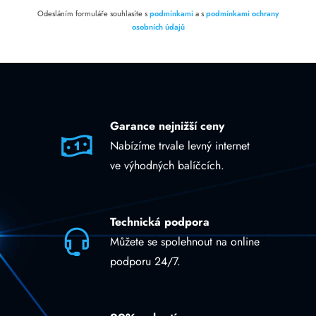
Odesláním formuláře souhlasíte s
podmínkami
a s
podmínkami ochrany
osobních údajů
Garance nejnižší ceny
Nabízíme trvale levný internet
ve výhodných balíčcích.
Technická podpora
Můžete se spolehnout na online
podporu 24/7.