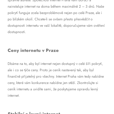
správné adrese. Společnost Internet Praha vám doručí a
nainstaluje internet na doma během maximálně 2 – 3 dnů. Naše
pokrytí funguje zcela bezproblémově nejen po celé Praze, ale i
po blízkém okolí. Chcete-li se ovšem přesto přesvědčit o
dostupnosti internetu ve vaší lokalitě, doporučujeme vám ověření
dostupnosti.
Ceny internetu v Praze
Dbáme na to, aby byl internet nejen dostupný v celé šíři pokrytí,
ale i co se týče ceny. Proto je ceník nastavený tak, aby byl
finančně přijatelný pro všechny. Internet Praha vám tedy nabídne
ceny, které vám konkurence nabídne jen stěží. Zkontrolujte si
ceník internetu a uvidíte sami, že poskytujeme opravdu levný
internet.