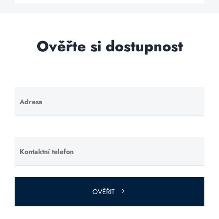
Ověřte si dostupnost
Adresa
Ponechte
toto pole
prázdné.
Kontaktní telefon
Ponechte
toto pole
prázdné.
OVĚŘIT