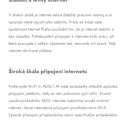
Stabilní a levný internet
V dnešní době je internet velice důležitý pracovní nástroj a je
opravdu nutné zajistit jeho stabilitu. Proto se může naše
společnost Internet Praha pochlubit tím, že je internet stabilní a
bez výpadků. Potřebujete-li připojení k internetu kvůli práci, při
které pracujete s velkým objemem dat, nemusíte mít strach. Náš
internet vše hravě zvládne.
Široká škála připojení internetu
Preferujete Wi-Fi či ADSL? Ať máte požadavky ohledně způsobu
připojení jakékoliv, vždy se vám pokusíme vyjít vstříc. Kromě
vysokorychlostního ADSL internetu nabízíme rovněž mobilní
internet i levné internetové připojení prostřednictvím Wi-Fi.
Způsob připojení přizpůsobíme vašim specifickým požadavkům.