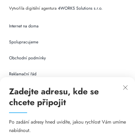
Vytvořila digitální agentura
4WORKS Solutions s.r.o.
Internet na doma
Spolupracujeme
Obchodní podmínky
Reklamační řád
Zadejte adresu, kde se
Připojení k internetu
chcete připojit
Odkazy
Po zadání adresy hned uvidíte, jakou rychlost Vám umíme
Katalog A-seznam.cz
nabídnout.