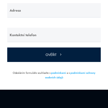
Adresa
Ponechte
toto pole
prázdné.
Kontaktní telefon
Ponechte
toto pole
prázdné.
OVĚŘIT
Odesláním formuláře souhlasíte s
podmínkami
a s
podmínkami ochrany
osobních údajů