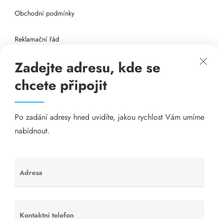
Obchodní podmínky
Reklamační řád
Zadejte adresu, kde se
Připojení k internetu
chcete připojit
Odkazy
Po zadání adresy hned uvidíte, jakou rychlost Vám umíme
Katalog A-seznam.cz
nabídnout.
Matrace - Purtex.sk
Visací zámky - TOKOZ
Adresa
Ponechte
toto pole
Poskytnutí sídla společnosti - YOURFIRM.CZ
prázdné.
Kontaktní telefon
Ponechte