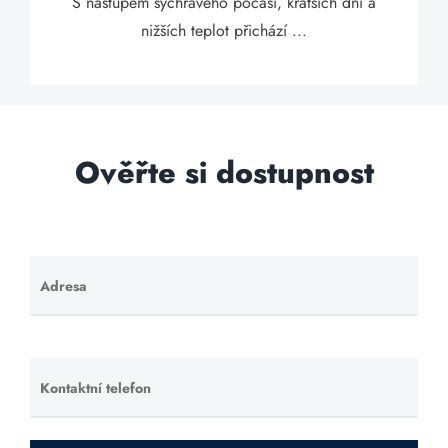
S nástupem sychravého počasí, kratších dní a
nižších teplot přichází ...
Ověřte si dostupnost
Adresa
Ponechte
toto pole
prázdné.
Kontaktní telefon
Ponechte
toto pole
prázdné.