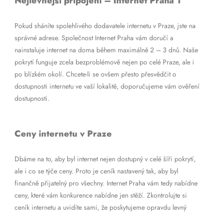
Nejlevnější připojení – Internet Praha 1
Pokud sháníte spolehlivého dodavatele internetu v Praze, jste na
správné adrese. Společnost Internet Praha vám doručí a
nainstaluje internet na doma během maximálně 2 – 3 dnů. Naše
pokrytí funguje zcela bezproblémově nejen po celé Praze, ale i
po blízkém okolí. Chcete-li se ovšem přesto přesvědčit o
dostupnosti internetu ve vaší lokalitě, doporučujeme vám ověření
dostupnosti.
Ceny internetu v Praze
Dbáme na to, aby byl internet nejen dostupný v celé šíři pokrytí,
ale i co se týče ceny. Proto je ceník nastavený tak, aby byl
finančně přijatelný pro všechny. Internet Praha vám tedy nabídne
ceny, které vám konkurence nabídne jen stěží. Zkontrolujte si
ceník internetu a uvidíte sami, že poskytujeme opravdu levný