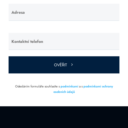
Adresa
Ponechte
toto pole
prázdné.
Kontaktní telefon
Ponechte
toto pole
prázdné.
OVĚŘIT
Odesláním formuláře souhlasíte s
podmínkami
a s
podmínkami ochrany
osobních údajů