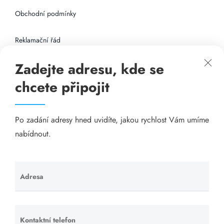
Obchodní podmínky
Reklamační řád
Zadejte adresu, kde se
Připojení k internetu
chcete připojit
Odkazy
Po zadání adresy hned uvidíte, jakou rychlost Vám umíme
Katalog A-seznam.cz
nabídnout.
Matrace - Purtex.sk
Visací zámky - TOKOZ
Adresa
Ponechte
toto pole
Poskytnutí sídla společnosti - YOURFIRM.CZ
prázdné.
Kontaktní telefon
Ponechte