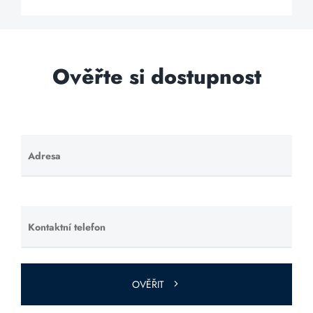
Ověřte si dostupnost
Adresa
Ponechte
toto pole
prázdné.
Kontaktní telefon
Ponechte
toto pole
prázdné.
OVĚŘIT