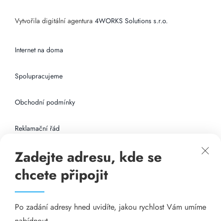
Vytvořila digitální agentura
4WORKS Solutions s.r.o.
Internet na doma
Spolupracujeme
Obchodní podmínky
Reklamační řád
Zadejte adresu, kde se
Připojení k internetu
chcete připojit
Odkazy
Po zadání adresy hned uvidíte, jakou rychlost Vám umíme
Katalog A-seznam.cz
nabídnout.