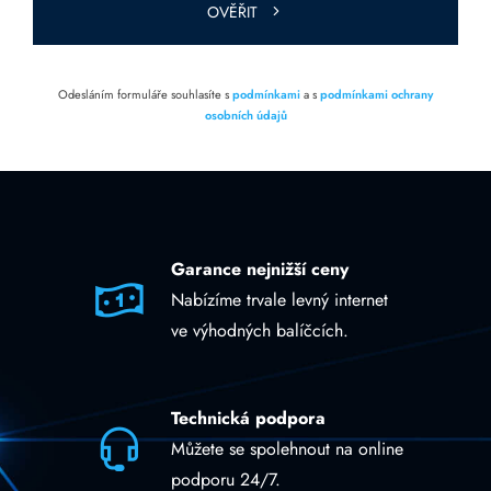
OVĚŘIT
Odesláním formuláře souhlasíte s
podmínkami
a s
podmínkami ochrany
osobních údajů
Garance nejnižší ceny
Nabízíme trvale levný internet
ve výhodných balíčcích.
Technická podpora
Můžete se spolehnout na online
podporu 24/7.