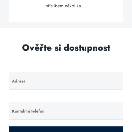
příslibem několika ...
Ověřte si dostupnost
Adresa
Ponechte
toto pole
prázdné.
Kontaktní telefon
Ponechte
toto pole
prázdné.