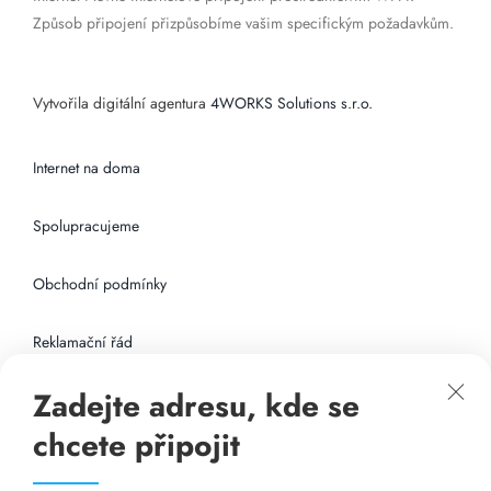
Způsob připojení přizpůsobíme vašim specifickým požadavkům.
Vytvořila digitální agentura
4WORKS Solutions s.r.o.
Internet na doma
Spolupracujeme
Obchodní podmínky
Reklamační řád
Zadejte adresu, kde se
Připojení k internetu
chcete připojit
Odkazy