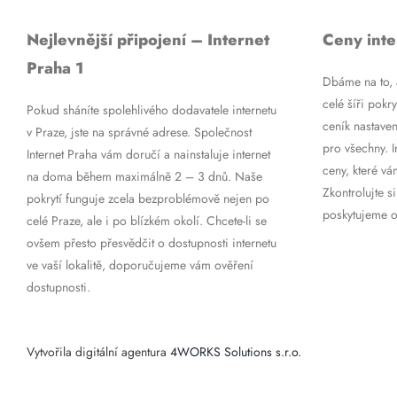
Nejlevnější připojení – Internet
Ceny inte
Praha 1
Dbáme na to, a
celé šíři pokry
Pokud sháníte spolehlivého dodavatele internetu
ceník nastaven
v Praze, jste na správné adrese. Společnost
pro všechny. 
Internet Praha vám doručí a nainstaluje internet
ceny, které vá
na doma během maximálně 2 – 3 dnů. Naše
Zkontrolujte si
pokrytí funguje zcela bezproblémově nejen po
poskytujeme op
celé Praze, ale i po blízkém okolí. Chcete-li se
ovšem přesto přesvědčit o dostupnosti internetu
ve vaší lokalitě, doporučujeme vám ověření
dostupnosti.
Vytvořila digitální agentura
4WORKS Solutions s.r.o.