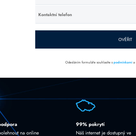
toto pole
prázdné.
Kontaktní telefon
Ponechte
toto pole
prázdné.
OVĚŘIT
Odesláním formuláře souhlasíte s
podmínkami
a
podpora
99% pokrytí
polehnout na online
Náš internet je dostupný ve