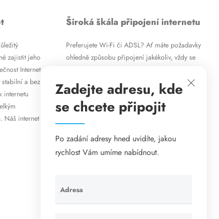
t
Široká škála připojení internetu
ůležitý
Preferujete Wi-Fi či ADSL? Ať máte požadavky
é zajistit jeho
ohledně způsobu připojení jakékoliv, vždy se
ečnost Internet
vám pokusíme vyjít vstříc. Kromě
 stabilní a bez
vysokorychlostního ADSL internetu nabízíme
Zadejte adresu, kde
k internetu
rovněž mobilní internet i levné internetové
se chcete připojit
velkým
připojení prostřednictvím Wi-Fi. Způsob
. Náš internet
připojení přizpůsobíme vašim specifickým
požadavkům.
Po zadání adresy hned uvidíte, jakou
rychlost Vám umíme nabídnout.
Adresa
Ponechte
toto pole
prázdné.