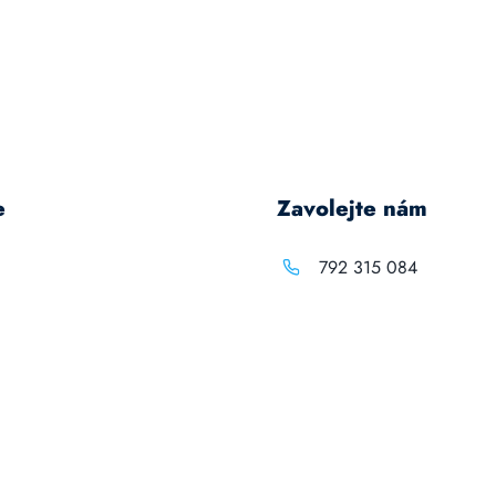
e
Zavolejte nám
792 315 084