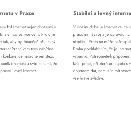
rnetu v Praze
Stabilní a levný interne
by byl internet nejen dostupný v
V dnešní době je internet velice d
tí, ale i co se týče ceny. Proto je
pracovní nástroj a je opravdu nutn
ý tak, aby byl finančně přijatelný
stabilitu. Proto se může naše spol
Internet Praha vám tedy nabídne
Praha pochlubit tím, že je internet
m konkurence nabídne jen stěží.
výpadků. Potřebujete-li připojení 
 ceník internetu a uvidíte sami, že
kvůli práci, při které pracujete s 
ravdu levný internet.
objemem dat, nemusíte mít strach
vše hravě zvládne.