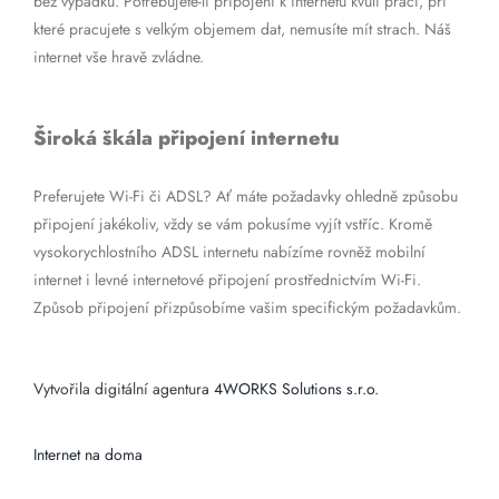
bez výpadků. Potřebujete-li připojení k internetu kvůli práci, při
které pracujete s velkým objemem dat, nemusíte mít strach. Náš
internet vše hravě zvládne.
Široká škála připojení internetu
Preferujete Wi-Fi či ADSL? Ať máte požadavky ohledně způsobu
připojení jakékoliv, vždy se vám pokusíme vyjít vstříc. Kromě
vysokorychlostního ADSL internetu nabízíme rovněž mobilní
internet i levné internetové připojení prostřednictvím Wi-Fi.
Způsob připojení přizpůsobíme vašim specifickým požadavkům.
Vytvořila digitální agentura
4WORKS Solutions s.r.o.
Internet na doma