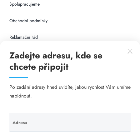
Spolupracujeme
Obchodní podmínky
Reklamační řád
Zadejte adresu, kde se
Připojení k internetu
chcete připojit
Odkazy
Po zadání adresy hned uvidíte, jakou rychlost Vám umíme
Katalog A-seznam.cz
nabídnout.
Matrace - Purtex.sk
Visací zámky - TOKOZ
Adresa
Ponechte
toto pole
Poskytnutí sídla společnosti - YOURFIRM.CZ
prázdné.