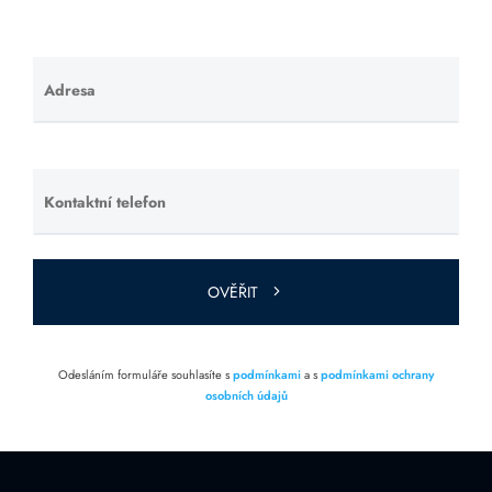
Adresa
Ponechte
toto pole
prázdné.
Kontaktní telefon
Ponechte
toto pole
prázdné.
OVĚŘIT
Odesláním formuláře souhlasíte s
podmínkami
a s
podmínkami ochrany
osobních údajů