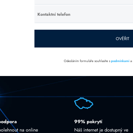
toto pole
prázdné.
Kontaktní telefon
Ponechte
toto pole
prázdné.
OVĚŘIT
Odesláním formuláře souhlasíte s
podmínkami
a
podpora
99% pokrytí
polehnout na online
Náš internet je dostupný ve