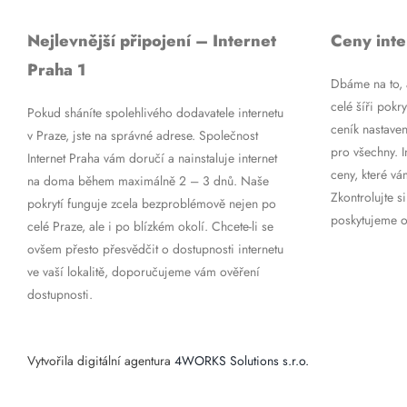
Nejlevnější připojení – Internet
Ceny inte
Praha 1
Dbáme na to, a
celé šíři pokry
Pokud sháníte spolehlivého dodavatele internetu
ceník nastaven
v Praze, jste na správné adrese. Společnost
pro všechny. 
Internet Praha vám doručí a nainstaluje internet
ceny, které vá
na doma během maximálně 2 – 3 dnů. Naše
Zkontrolujte si
pokrytí funguje zcela bezproblémově nejen po
poskytujeme op
celé Praze, ale i po blízkém okolí. Chcete-li se
ovšem přesto přesvědčit o dostupnosti internetu
ve vaší lokalitě, doporučujeme vám ověření
dostupnosti.
Vytvořila digitální agentura
4WORKS Solutions s.r.o.