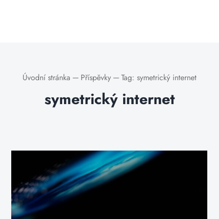
Úvodní stránka
─
Příspěvky
─
Tag:
symetrický internet
symetrický internet