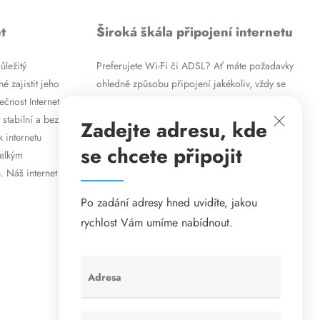
t
Široká škála připojení internetu
ůležitý
Preferujete Wi-Fi či ADSL? Ať máte požadavky
é zajistit jeho
ohledně způsobu připojení jakékoliv, vždy se
ečnost Internet
vám pokusíme vyjít vstříc. Kromě
 stabilní a bez
vysokorychlostního ADSL internetu nabízíme
Zadejte adresu, kde
k internetu
rovněž mobilní internet i levné internetové
se chcete připojit
velkým
připojení prostřednictvím Wi-Fi. Způsob
. Náš internet
připojení přizpůsobíme vašim specifickým
požadavkům.
Po zadání adresy hned uvidíte, jakou
rychlost Vám umíme nabídnout.
Adresa
Ponechte
toto pole
prázdné.