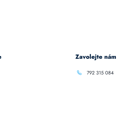
e
Zavolejte nám
792 315 084