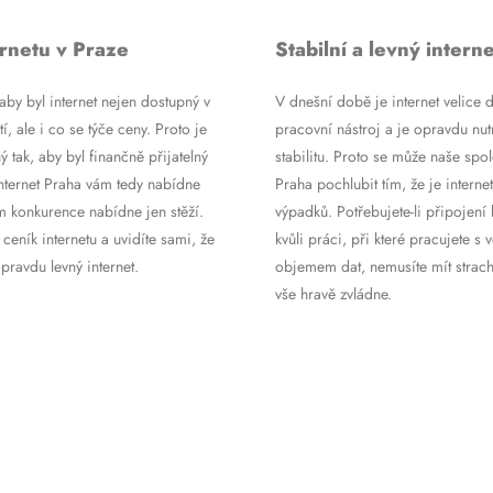
rnetu v Praze
Stabilní a levný interne
by byl internet nejen dostupný v
V dnešní době je internet velice d
tí, ale i co se týče ceny. Proto je
pracovní nástroj a je opravdu nutn
ý tak, aby byl finančně přijatelný
stabilitu. Proto se může naše spol
Internet Praha vám tedy nabídne
Praha pochlubit tím, že je internet
m konkurence nabídne jen stěží.
výpadků. Potřebujete-li připojení 
 ceník internetu a uvidíte sami, že
kvůli práci, při které pracujete s 
ravdu levný internet.
objemem dat, nemusíte mít strach
vše hravě zvládne.