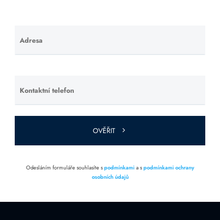
Adresa
Ponechte
toto pole
prázdné.
Kontaktní telefon
Ponechte
toto pole
prázdné.
OVĚŘIT
Odesláním formuláře souhlasíte s
podmínkami
a s
podmínkami ochrany
osobních údajů