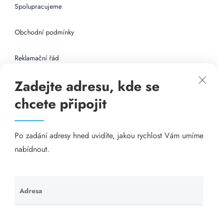
Spolupracujeme
Obchodní podmínky
Reklamační řád
Zadejte adresu, kde se
Připojení k internetu
chcete připojit
Odkazy
Po zadání adresy hned uvidíte, jakou rychlost Vám umíme
Katalog A-seznam.cz
nabídnout.
Matrace - Purtex.sk
Visací zámky - TOKOZ
Adresa
Ponechte
toto pole
Poskytnutí sídla společnosti - YOURFIRM.CZ
prázdné.