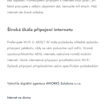
bez výpadků. Potřebujete-li připojení k internetu kvůli práci, při
které pracujete s velkým objemem dat, nemusíte mít strach. Náš
internet vše hravě zvládne.
Široká škála připojení internetu
Preferujete Wi-Fi či ADSL? Ať máte požadavky ohledně způsobu
připojení jakékoliv, vždy se vám pokusíme vyjít vstříc. Kromě
vysokorychlostního ADSL internetu nabízíme rovněž mobilní
internet i levné internetové připojení prostřednictvím Wi-Fi.
Způsob připojení přizpůsobíme vašim specifickým požadavkům.
Vytvořila digitální agentura
4WORKS Solutions s.r.o.
Internet na doma