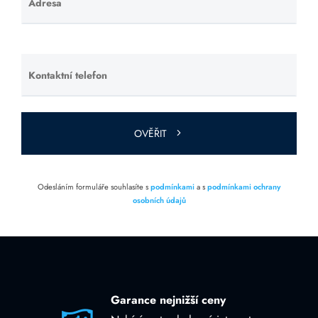
Adresa
Ponechte
toto pole
prázdné.
Kontaktní telefon
Ponechte
toto pole
prázdné.
OVĚŘIT
Odesláním formuláře souhlasíte s
podmínkami
a s
podmínkami ochrany
osobních údajů
Garance nejnižší ceny