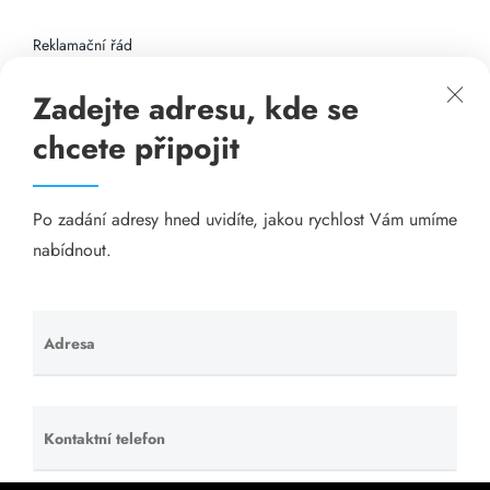
Reklamační řád
Zadejte adresu, kde se
Připojení k internetu
chcete připojit
Odkazy
Po zadání adresy hned uvidíte, jakou rychlost Vám umíme
Katalog A-seznam.cz
nabídnout.
Matrace - Purtex.sk
Visací zámky - TOKOZ
Adresa
Ponechte
toto pole
Poskytnutí sídla společnosti - YOURFIRM.CZ
prázdné.
Kontaktní telefon
Ponechte
Našim cílem je spokojený zákazník, který má stabilní
toto pole
levný a rychlý internet, na který se může spolehnout.