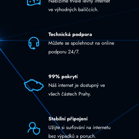
Nabízíme trvale levný internet
ve výhodných balíčcích.
Technická podpora
Můžete se spolehnout na online
podporu 24/7.
99% pokrytí
Náš internet je dostupný ve
všech částech Prahy.
Stabilní připojení
Užijte si surfování na internetu
bez výpadků a poruch.