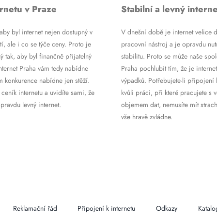
rnetu v Praze
Stabilní a levný interne
by byl internet nejen dostupný v
V dnešní době je internet velice d
tí, ale i co se týče ceny. Proto je
pracovní nástroj a je opravdu nutn
ý tak, aby byl finančně přijatelný
stabilitu. Proto se může naše spol
Internet Praha vám tedy nabídne
Praha pochlubit tím, že je internet
m konkurence nabídne jen stěží.
výpadků. Potřebujete-li připojení 
 ceník internetu a uvidíte sami, že
kvůli práci, při které pracujete s 
ravdu levný internet.
objemem dat, nemusíte mít strach
vše hravě zvládne.
Reklamační řád
Připojení k internetu
Odkazy
Katalo