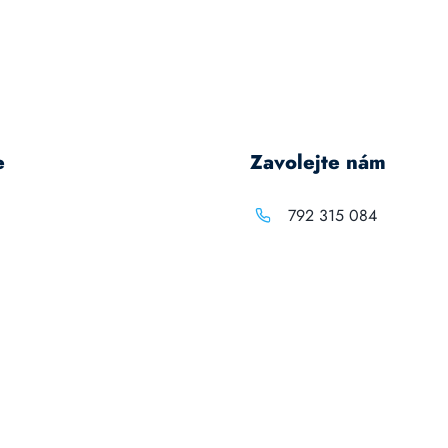
e
Zavolejte nám
792 315 084