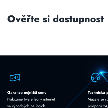
Ověřte si dostupnost
Garance nejnižší ceny
Technická 
Nabízíme trvale levný internet
Můžete se s
ve výhodných balíčcích.
podporu 24