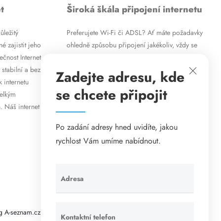
t
Široká škála připojení internetu
ůležitý
Preferujete Wi-Fi či ADSL? Ať máte požadavky
é zajistit jeho
ohledně způsobu připojení jakékoliv, vždy se
ečnost Internet
vám pokusíme vyjít vstříc. Kromě
 stabilní a bez
vysokorychlostního ADSL internetu nabízíme
Zadejte adresu, kde
k internetu
rovněž mobilní internet i levné internetové
se chcete připojit
velkým
připojení prostřednictvím Wi-Fi. Způsob
. Náš internet
připojení přizpůsobíme vašim specifickým
požadavkům.
Po zadání adresy hned uvidíte, jakou
rychlost Vám umíme nabídnout.
Adresa
Ponechte
toto pole
prázdné.
g A-seznam.cz
Matrace - Purtex.sk
Visací zámky - TOKOZ
Kontaktní telefon
Ponechte