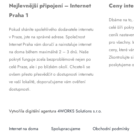
Nejlevnější připojení – Internet
Ceny inte
Praha 1
Dbáme na to, a
celé šíři pokry
Pokud sháníte spolehlivého dodavatele internetu
ceník nastaven
v Praze, jste na správné adrese. Společnost
pro všechny. 
Internet Praha vám doručí a nainstaluje internet
ceny, které vá
na doma během maximálně 2 – 3 dnů. Naše
Zkontrolujte si
pokrytí funguje zcela bezproblémově nejen po
poskytujeme op
celé Praze, ale i po blízkém okolí. Chcete-li se
ovšem přesto přesvědčit o dostupnosti internetu
ve vaší lokalitě, doporučujeme vám ověření
dostupnosti.
Vytvořila digitální agentura
4WORKS Solutions s.r.o.
Internet na doma
Spolupracujeme
Obchodní podmínky