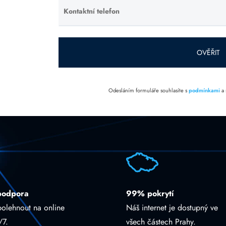
prázdné.
Kontaktní telefon
Ponechte
toto pole
prázdné.
OVĚŘIT
Odesláním formuláře souhlasíte s
podmínkami
a
podpora
99% pokrytí
polehnout na online
Náš internet je dostupný ve
/7.
všech částech Prahy.