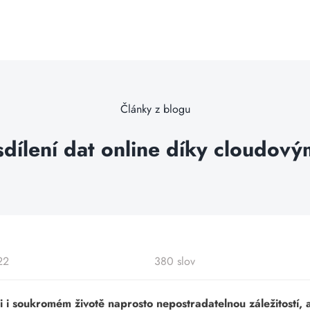
Články z blogu
dílení dat online díky cloudový
22
380 slov
ci i soukromém životě naprosto nepostradatelnou záležitostí, al