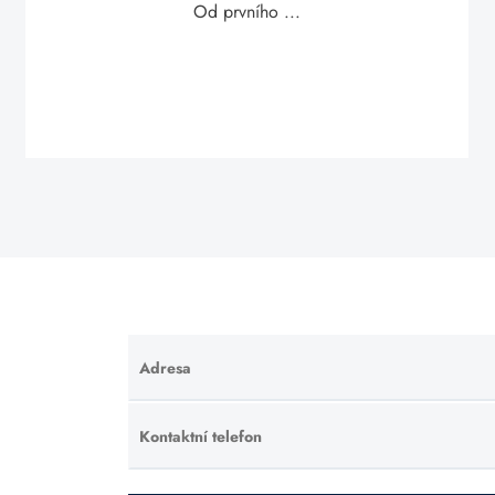
Od prvního ...
Adresa
Ponechte
toto pole
prázdné.
Kontaktní telefon
Ponechte
toto pole