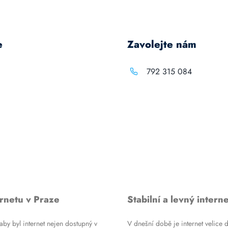
e
Zavolejte nám
792 315 084
rnetu v Praze
Stabilní a levný interne
by byl internet nejen dostupný v
V dnešní době je internet velice d