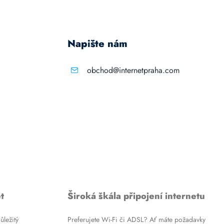
Napište nám
obchod@internetpraha.com
t
Široká škála připojení internetu
ůležitý
Preferujete Wi-Fi či ADSL? Ať máte požadavky