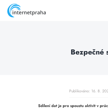
Skip
to
content
Bezpečné s
Publikováno: 16. 8. 20
Sdílení dat je pro spoustu aktivit v prá