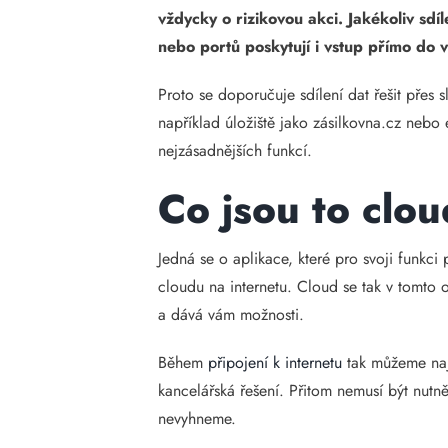
vždycky o rizikovou akci. Jakékoliv sdí
nebo portů poskytují i vstup přímo do 
Proto se doporučuje sdílení dat řešit přes 
například úložiště jako zásilkovna.cz nebo 
nejzásadnějších funkcí.
Co jsou to clo
Jedná se o aplikace, které pro svoji funkci
cloudu na internetu. Cloud se tak v tomto 
a dává vám možnosti.
Během
připojení k internetu
tak můžeme nají
kancelářská řešení. Přitom nemusí být nutn
nevyhneme.