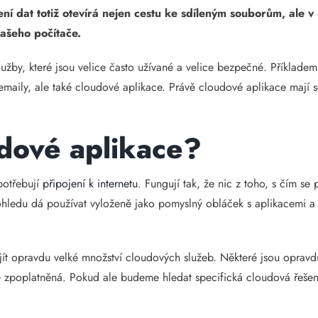
lení dat totiž otevírá nejen cestu ke sdíleným souborům, ale 
vašeho počítače.
služby, které jsou velice často užívané a velice bezpečné. Příklade
emaily, ale také cloudové aplikace. Právě cloudové aplikace mají s
udové aplikace?
 potřebují
připojení k internetu
. Fungují tak, že nic z toho, s čím se
ohledu dá používat vyloženě jako pomyslný obláček s aplikacemi a s
t opravdu velké množství cloudových služeb. Některé jsou opravdu
ě zpoplatněná. Pokud ale budeme hledat specifická cloudová řešení