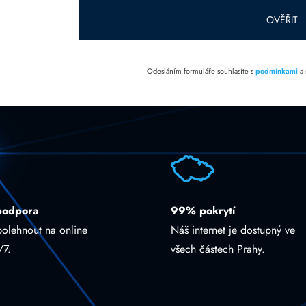
prázdné.
OVĚŘIT
Odesláním formuláře souhlasíte s
podmínkami
a
podpora
99% pokrytí
polehnout na online
Náš internet je dostupný ve
/7.
všech částech Prahy.