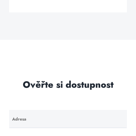
Ověřte si dostupnost
Adresa
Ponechte
toto pole
prázdné.