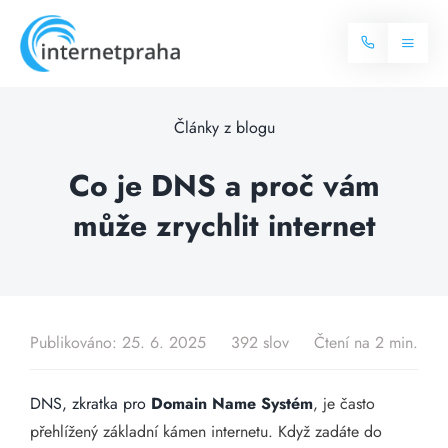
Skip
to
Toggl
content
Naviga
Domů
Články z blogu
Internet
Co je DNS a proč vám
může zrychlit internet
Balíčky internetu
Televize
Více o internetu
Dostupnost
Často hledané dotazy
Publikováno: 25. 6. 2025
392 slov
Čtení na 2 min.
Blog
DNS, zkratka pro
Domain Name Systém
, je často
Kontakt
přehlížený základní kámen internetu. Když zadáte do