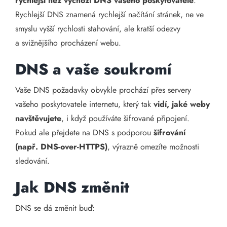
rychlejší než výchozí DNS vašeho poskytovatele
.
Rychlejší DNS znamená rychlejší načítání stránek, ne ve
smyslu vyšší rychlosti stahování, ale kratší odezvy
a svižnějšího procházení webu.
DNS a vaše soukromí
Vaše DNS požadavky obvykle prochází přes servery
vašeho poskytovatele internetu, který tak
vidí, jaké weby
navštěvujete
, i když používáte šifrované připojení.
Pokud ale přejdete na DNS s podporou
šifrování
(např. DNS-over-HTTPS)
, výrazně omezíte možnosti
sledování.
Jak DNS změnit
DNS se dá změnit buď: