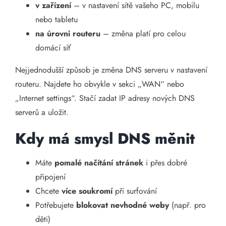
v zařízení
– v nastavení sítě vašeho PC, mobilu
nebo tabletu
na úrovni routeru
– změna platí pro celou
domácí síť
Nejjednodušší způsob je změna DNS serveru v nastavení
routeru. Najdete ho obvykle v sekci „WAN“ nebo
„Internet settings“. Stačí zadat IP adresy nových DNS
serverů a uložit.
Kdy má smysl DNS měnit
Máte
pomalé načítání stránek
i přes dobré
připojení
Chcete
více soukromí
při surfování
Potřebujete
blokovat nevhodné weby
(např. pro
děti)