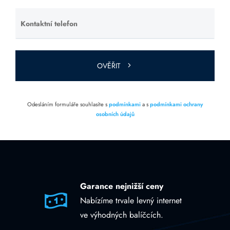
Kontaktní telefon
Ponechte
toto pole
prázdné.
OVĚŘIT
Odesláním formuláře souhlasíte s
podmínkami
a s
podmínkami ochrany
osobních údajů
Garance nejnižší ceny
Nabízíme trvale levný internet
ve výhodných balíčcích.