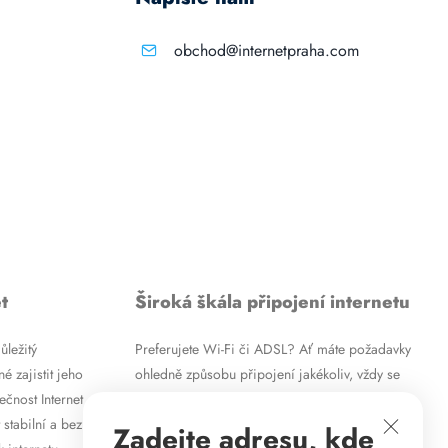
obchod@internetpraha.com
t
Široká škála připojení internetu
ůležitý
Preferujete Wi-Fi či ADSL? Ať máte požadavky
é zajistit jeho
ohledně způsobu připojení jakékoliv, vždy se
ečnost Internet
vám pokusíme vyjít vstříc. Kromě
 stabilní a bez
vysokorychlostního ADSL internetu nabízíme
Zadejte adresu, kde