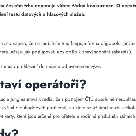
ů na českém trhu nepanuje vůbec žádná konkurence. O neexist
ení testu datových a hlasových služeb.
šlo najevo, že na mobilním trhu funguje forma oligopolu. Jinými sl
terá určuje, jak postupovat, aby došlo k znevýhodnění zákazníků.
 tomuto prohlášení do měsíce od uveřejnění výzvy.
taví operátoři?
ucie Jungmannová uvedla, že s postojem ČTÚ absolutně nesouhlasí.
u všiml dlouhodobých problémů, na které se již úřad snažili několi
IM karty, které jsou určené pro přátele a rodinné příslušníky státní
ody?