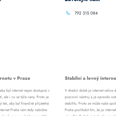
792 315 084
rnetu v Praze
Stabilní a levný interne
by byl internet nejen dostupný v
V dnešní době je internet velice d
tí, ale i co se týče ceny. Proto je
pracovní nástroj a je opravdu nutn
ý tak, aby byl finančně přijatelný
stabilitu. Proto se může naše spol
Internet Praha vám tedy nabídne
Praha pochlubit tím, že je internet