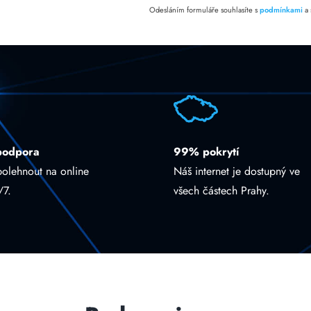
Odesláním formuláře souhlasíte s
podmínkami
a
podpora
99% pokrytí
polehnout na online
Náš internet je dostupný ve
/7.
všech částech Prahy.