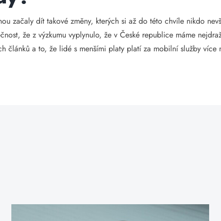
ou začaly dít takové změny, kterých si až do této chvíle nikdo nevší
čnost, že z výzkumu vyplynulo, že v České republice máme nejdražš
článků a to, že lidé s menšími platy platí za mobilní služby více ne