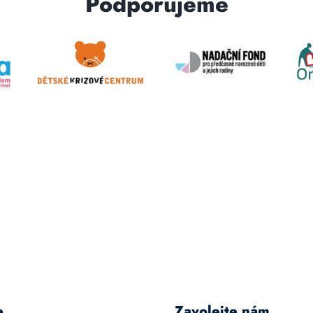
Podporujeme
e
Zavolejte nám