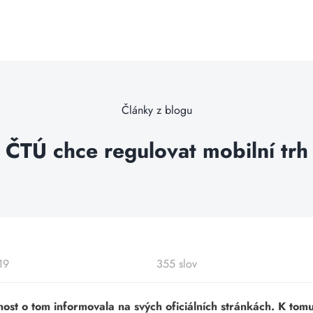
Články z blogu
ČTÚ chce regulovat mobilní trh
19
355 slov
nost o tom informovala na svých oficiálních stránkách. K to