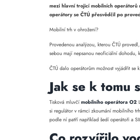
mezi hlavní trojicí mobilních operátor
operátory se ČTÚ přesvědčil po proved
Mobilní trh v ohrožení?
Provedenou analýzou, kterou ČTÚ provedl, vy
sebou mají nepsanou neoficiální dohodu, k
ČTÚ dalo operátorům možnost vyjádřit se k
Jak se k tomu s
Tisková mluvčí
mobilního operátora O2
L
si regulátor v rámci zkoumání mobilního trh
podle ní patří například šedí operátoři a S
Co rozvířilo v