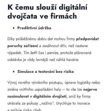
K čemu slouží digitální
dvojčata ve firmách
Prediktivní údržba
Díky průběžnému sběru dat mohou firmy
předpovídat
poruchy zařízení
a zasáhnout dřív, než nastane
výpadek. Tím šetří čas i peníze, protože plánovaná
odstávka je vždy levnější než náhlá havárie.
Simulace a testování bez rizika
Vývoj nového výrobního postupu, úprava logistiky nebo
změna vnitřního uspořádání haly – to vše lze
nejprve
nasimulovat v digitálním dvojčeti
, aniž by firma
utrácela za pokusy „naživo“. Urychluje to inovace
a snižuje riziko chyb.