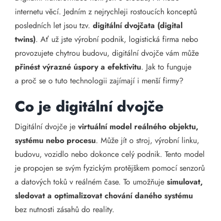
internetu věcí. Jedním z nejrychleji rostoucích konceptů
posledních let jsou tzv.
digitální dvojčata (digital
twins)
. Ať už jste výrobní podnik, logistická firma nebo
provozujete chytrou budovu, digitální dvojče vám může
přinést výrazné úspory a efektivitu
. Jak to funguje
a proč se o tuto technologii zajímají i menší firmy?
Co je digitální dvojče
Digitální dvojče je
virtuální model reálného objektu,
systému nebo procesu
. Může jít o stroj, výrobní linku,
budovu, vozidlo nebo dokonce celý podnik. Tento model
je propojen se svým fyzickým protějškem pomocí senzorů
a datových toků v reálném čase. To umožňuje
simulovat,
sledovat a optimalizovat chování daného systému
bez nutnosti zásahů do reality.