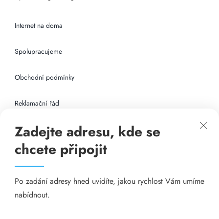
Internet na doma
Spolupracujeme
Obchodní podmínky
Reklamační řád
Zadejte adresu, kde se
Připojení k internetu
chcete připojit
Odkazy
Po zadání adresy hned uvidíte, jakou rychlost Vám umíme
Katalog A-seznam.cz
nabídnout.
Matrace - Purtex.sk