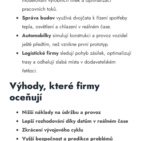
modelování výrobních linek a optimalizaci
pracovních toků.
Správa budov
využívá dvojčata k řízení spotřeby
tepla, osvětlení a chlazení v reálném čase.
Automobilky
simulují konstrukci a provoz vozidel
ještě předtím, než vznikne první prototyp.
Logistické firmy
sledují pohyb zásilek, optimalizují
trasy a odhalují slabá místa v dodavatelském
řetězci.
Výhody, které firmy
oceňují
Nižší náklady na údržbu a provoz
Lepší rozhodování díky datům v reálném čase
Zkrácení vývojového cyklu
Vyšší bezpečnost a predikce problémů