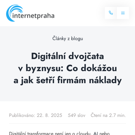
Skip
to
Toggl
content
Naviga
Domů
Články z blogu
Internet
Digitální dvojčata
v byznysu: Co dokážou
Balíčky internetu
Televize
a jak šetří firmám náklady
Více o internetu
Dostupnost
Často hledané dotazy
Blog
Publikováno: 22. 8. 2025
549 slov
Čtení na 2.7 min.
Kontakt
Digitální transformace není jen o cloudu,
AI
nebo