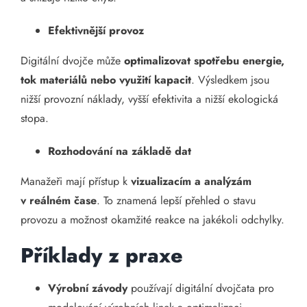
Efektivnější provoz
Digitální dvojče může
optimalizovat spotřebu energie,
tok materiálů nebo využití kapacit
. Výsledkem jsou
nižší provozní náklady, vyšší efektivita a nižší ekologická
stopa.
Rozhodování na základě dat
Manažeři mají přístup k
vizualizacím a analýzám
v reálném čase
. To znamená lepší přehled o stavu
provozu a možnost okamžité reakce na jakékoli odchylky.
Příklady z praxe
Výrobní závody
používají digitální dvojčata pro