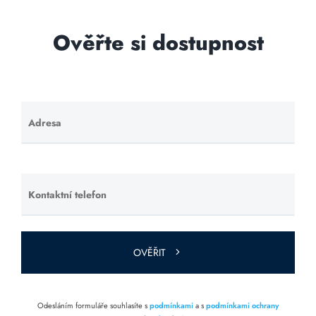
Ověřte si dostupnost
Adresa
Ponechte
toto pole
prázdné.
Kontaktní telefon
Ponechte
toto pole
prázdné.
OVĚŘIT
Odesláním formuláře souhlasíte s
podmínkami
a s
podmínkami ochrany