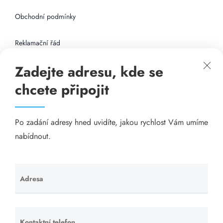
Obchodní podmínky
Reklamační řád
Zadejte adresu, kde se
Připojení k internetu
chcete připojit
Odkazy
Po zadání adresy hned uvidíte, jakou rychlost Vám umíme
Katalog A-seznam.cz
nabídnout.
Matrace - Purtex.sk
Visací zámky - TOKOZ
Adresa
Ponechte
toto pole
Poskytnutí sídla společnosti - YOURFIRM.CZ
prázdné.
Kontaktní telefon