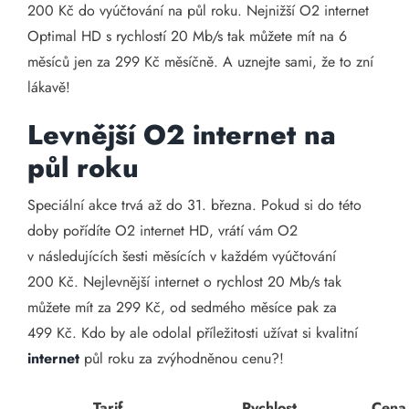
200 Kč do vyúčtování na půl roku. Nejnižší O2 internet
Optimal HD s rychlostí 20 Mb/s tak můžete mít na 6
měsíců jen za 299 Kč měsíčně. A uznejte sami, že to zní
lákavě!
Levnější O2 internet na
půl roku
Speciální akce trvá až do 31. března. Pokud si do této
doby pořídíte O2 internet HD, vrátí vám O2
v následujících šesti měsících v každém vyúčtování
200 Kč. Nejlevnější internet o rychlost 20 Mb/s tak
můžete mít za 299 Kč, od sedmého měsíce pak za
499 Kč. Kdo by ale odolal příležitosti užívat si kvalitní
internet
půl roku za zvýhodněnou cenu?!
Tarif
Rychlost
Cena 