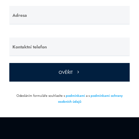
Adresa
Ponechte
toto pole
prázdné.
Kontaktní telefon
Ponechte
toto pole
prázdné.
OVĚŘIT
Odesláním formuláře souhlasíte s
podmínkami
a s
podmínkami ochrany
osobních údajů