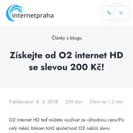
Skip
to
Toggl
content
Naviga
Domů
Články z blogu
Internet
Získejte od O2 internet HD
se slevou 200 Kč!
Balíčky internetu
Televize
Více o internetu
Dostupnost
Často hledané dotazy
Publikováno: 8. 3. 2018
259 slov
Čtení na 1.3 min.
Blog
O2 Internet HD teď můžete využívat za výhodnou cenu!Po
Kontakt
celý měsíc březen totiž společnost O2 nabízí slevu