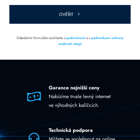
prázdné.
OVĚŘIT
Odesláním formuláře souhlasíte s
podmínkami
a s
podmínkami ochrany
osobních údajů
Garance nejnižší ceny
Nabízíme trvale levný internet
ve výhodných balíčcích.
Technická podpora
Můžete se spolehnout na online