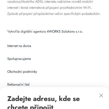
vysokorychlostního ADSL internetu nabízíme rovněž mobilní
internet i levné internetové připojení prostřednictvím Wi-Fi.
Způsob připojení přizpůsobíme vašim specifickým požadavkům.
Vytvořila digitální agentura
4WORKS Solutions s.r.o.
Internet na doma
Spolupracujeme
Obchodní podmínky
Reklamační řád
Zadejte adresu, kde se
Připojení k internetu
chcete připojit