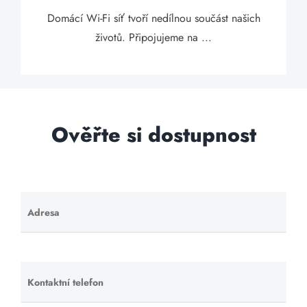
Domácí Wi-Fi síť tvoří nedílnou součást našich
životů. Připojujeme na ...
Ověřte si dostupnost
Adresa
Ponechte
toto pole
prázdné.
Kontaktní telefon
Ponechte
toto pole