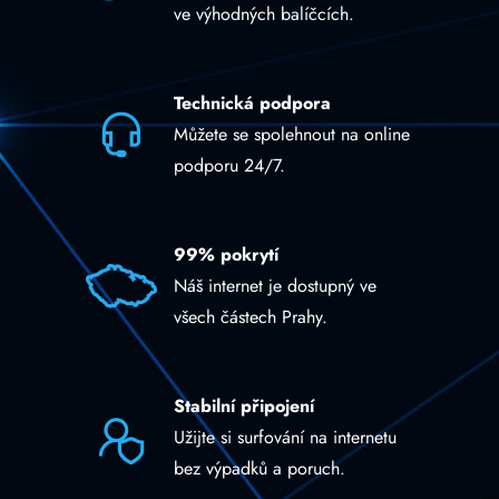
ve výhodných balíčcích.
Technická podpora
Můžete se spolehnout na online
podporu 24/7.
99% pokrytí
Náš internet je dostupný ve
všech částech Prahy.
Stabilní připojení
Užijte si surfování na internetu
bez výpadků a poruch.