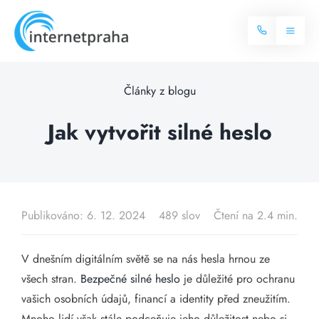
Skip
to
Toggl
content
Naviga
Domů
Články z blogu
Internet
Jak vytvořit silné heslo
Balíčky internetu
Televize
Více o internetu
Dostupnost
Publikováno: 6. 12. 2024
489 slov
Čtení na 2.4 min.
Často hledané dotazy
Blog
V dnešním digitálním světě se na nás hesla hrnou ze
všech stran.
Bezpečné silné heslo
je důležité pro ochranu
Kontakt
vašich osobních údajů, financí a identity před zneužitím.
Mnoho lidí však stále podceňuje jeho důležitost nebo si