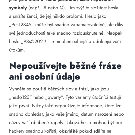
symboly
(např.! # nebo @). Tím zvýšíte složitost hesla
a snížíte šanci, že jej někdo prolomí. Heslo jako
„Pes12345“ může být snadno zapamatovatelné, ale díky
své jednoduchosti také snadno rozlousknutelné. Naopak
heslo „P3s@2021!“ je mnohem silnější a odolnější vůči
útokům.
Nepoužívejte běžné fráze
ani osobní údaje
Vyhněte se použití běžných slov a frází, jako jsou
„heslo123“ nebo „qwerty“. Tyto varianty útočníci testují
jako první. Nikdy také nepoužívejte informace, které lze
snadno dohledat, jako vaše jméno, datum narození nebo
název vaší oblíbené kapely. Taková hesla mohou být pro
hackery snadnou kořistí, obzvláště pokud sdílíte na