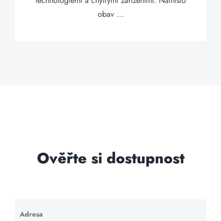
technologiemi a chytrými zařízeními. Namísto
obav ...
Ověřte si dostupnost
Adresa
Ponechte