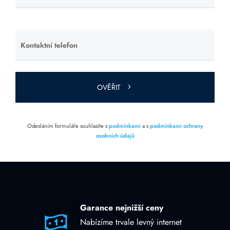
toto pole
prázdné.
Kontaktní telefon
Ponechte
toto pole
prázdné.
OVĚŘIT
Odesláním formuláře souhlasíte s
podmínkami
a s
podmínkami ochrany
osobních údajů
Garance nejnižší ceny
Nabízíme trvale levný internet