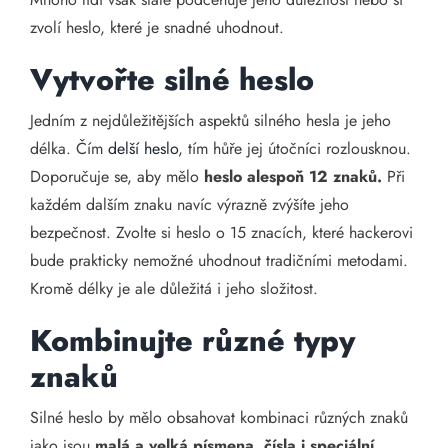
zvolí heslo, které je snadné uhodnout.
Vytvořte silné heslo
Jedním z nejdůležitějších aspektů silného hesla je jeho
délka. Čím
delší heslo
, tím hůře jej útočníci rozlousknou.
Doporučuje se, aby mělo
heslo alespoň 12 znaků.
Při
každém dalším znaku navíc výrazně zvýšíte jeho
bezpečnost. Zvolte si heslo o 15 znacích, které hackerovi
bude prakticky nemožné uhodnout tradičními metodami.
Kromě délky je ale důležitá i jeho složitost.
Kombinujte různé typy
znaků
Silné heslo by mělo obsahovat kombinaci různých znaků
jako jsou
malá a velká písmena, čísla i speciální