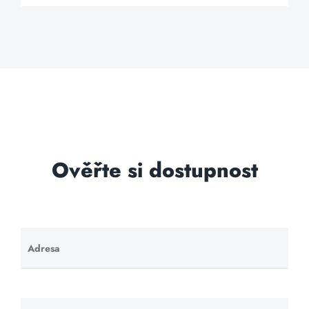
Ověřte si dostupnost
Adresa
Ponechte
toto pole
prázdné.