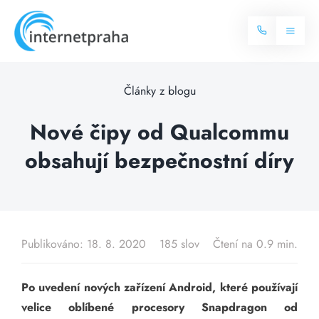
Skip
to
Toggl
content
Naviga
Domů
Články z blogu
Internet
Nové čipy od Qualcommu
obsahují bezpečnostní díry
Balíčky internetu
Televize
Více o internetu
Dostupnost
Často hledané dotazy
Publikováno: 18. 8. 2020
185 slov
Čtení na 0.9 min.
Blog
Po uvedení nových zařízení Android, které používají
Kontakt
velice oblíbené procesory Snapdragon od