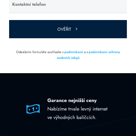
Kontaktní telefon
Ponechte
toto pole
prázdné.
OVĚŘIT
Odesláním formuláře souhlasíte s
podmínkami
a s
podmínkami ochrany
osobních údajů
Garance nejnižší ceny
Nabízíme trvale levný internet
ve výhodných balíčcích.