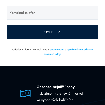
prázdné.
Kontaktní telefon
Ponechte
toto pole
prázdné.
OVĚŘIT
Odesláním formuláře souhlasíte s
podmínkami
a s
podmínkami ochrany
osobních údajů
Garance nejnižší ceny
Nabízíme trvale levný internet
ve výhodných balíčcích.