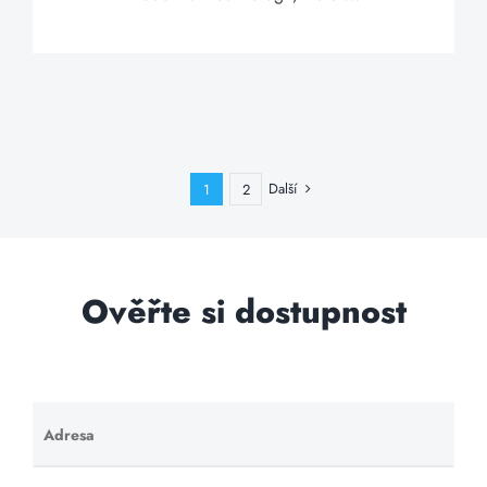
Další
1
2
Ověřte si dostupnost
Adresa
Ponechte
toto pole