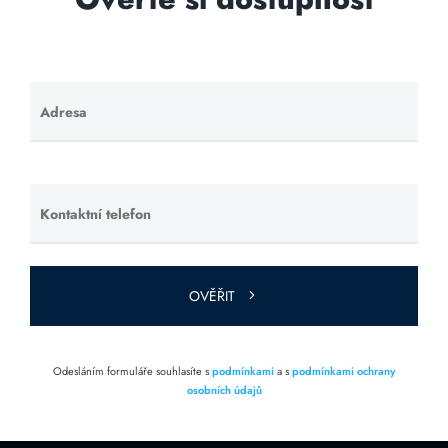
Adresa
Ponechte
toto pole
prázdné.
Kontaktní telefon
Ponechte
toto pole
prázdné.
OVĚŘIT
Odesláním formuláře souhlasíte s
podmínkami
a s
podmínkami ochrany
osobních údajů