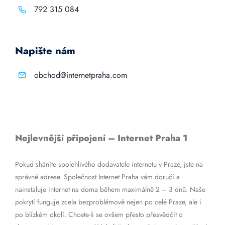
792 315 084
Napište nám
obchod@internetpraha.com
Nejlevnější připojení – Internet Praha 1
Pokud sháníte spolehlivého dodavatele internetu v Praze, jste na
správné adrese. Společnost Internet Praha vám doručí a
nainstaluje internet na doma během maximálně 2 – 3 dnů. Naše
pokrytí funguje zcela bezproblémově nejen po celé Praze, ale i
po blízkém okolí. Chcete-li se ovšem přesto přesvědčit o