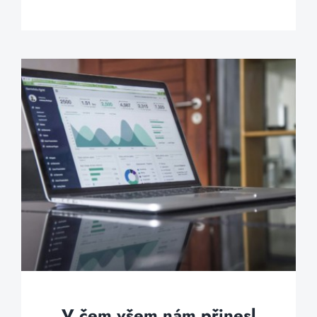
V čem všem nám přinesl