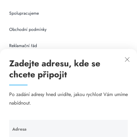
Spolupracujeme
Obchodní podmínky
Reklamační řád
Zadejte adresu, kde se
Připojení k internetu
chcete připojit
Odkazy
Po zadání adresy hned uvidíte, jakou rychlost Vám umíme
Katalog A-seznam.cz
nabídnout.
Matrace - Purtex.sk
Visací zámky - TOKOZ
Adresa
Ponechte