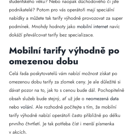
studentského věku? Nebo naopak důchodového či jste
podnikatelé? Potom pro vás operátoři mají speciální
nabídky a můžete tak tarify výhodně provozovat za super
podmínek. Mnohdy hodnoty jako
mobilní internet
navíc
dokáží převálcovat tarify bez specializace.
Mobilní tarify výhodně po
omezenou dobu
Celá řada poskytovatelů vám nabízí možnost získat po
omezenou dobu tarify za zlomek ceny. Je ale důležité si
dávat pozor na to, jak to s cenou bude dál. Pochopitelně
obsah služeb bude stejný, ať už jde o
neomezená data
nebo
volání
. Ale rozhodně počítejte s tím, že mobilní
tarify výhodně nabízí operátoři často přibližně po délku
prvního čtvrtletí. Je tak potřeba číst i menší písmenka
v akcích.