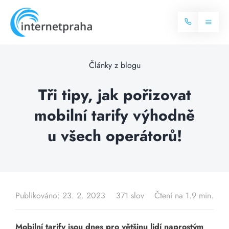
Skip
to
Toggl
content
Naviga
Domů
Články z blogu
Internet
Tři tipy, jak pořizovat
mobilní tarify výhodně
Balíčky internetu
Televize
u všech operátorů!
Více o internetu
Dostupnost
Často hledané dotazy
Blog
Publikováno: 23. 2. 2023
371 slov
Čtení na 1.9 min.
Kontakt
Mobilní tarify jsou dnes pro většinu lidí naprostým