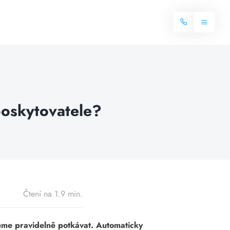
Toggle
Navigat
Domů
Internet
 poskytovatele?
Balíčky internetu
Televize
Více o internetu
Dostupnost
Často hledané dotazy
Blog
Čtení na 1.9 min.
Kontakt
ůžeme pravidelně potkávat. Automaticky