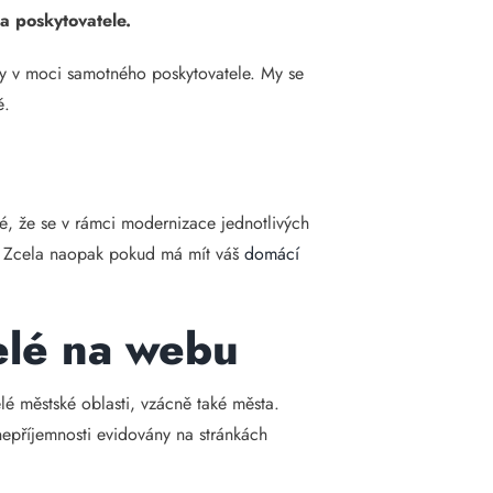
a poskytovatele.
ky v moci samotného poskytovatele. My se
ě.
né, že se v rámci modernizace jednotlivých
u. Zcela naopak pokud má mít váš
domácí
elé na webu
lé městské oblasti, vzácně také města.
 nepříjemnosti evidovány na stránkách