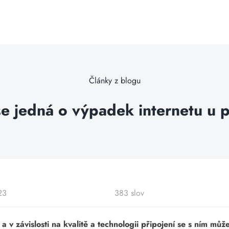
Články z blogu
e se jedná o výpadek internetu u
23
383 slov
a v závislosti na kvalitě a technologii připojení se s ním m