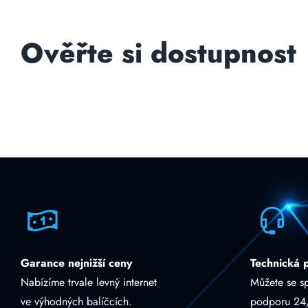
Ověřte si dostupnost
Garance nejnižší ceny
Technická 
Nabízíme trvale levný internet
Můžete se s
ve výhodných balíčcích.
podporu 24