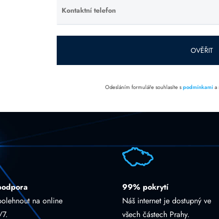
prázdné.
Kontaktní telefon
Ponechte
toto pole
prázdné.
OVĚŘIT
Odesláním formuláře souhlasíte s
podmínkami
a
podpora
99% pokrytí
polehnout na online
Náš internet je dostupný ve
/7.
všech částech Prahy.