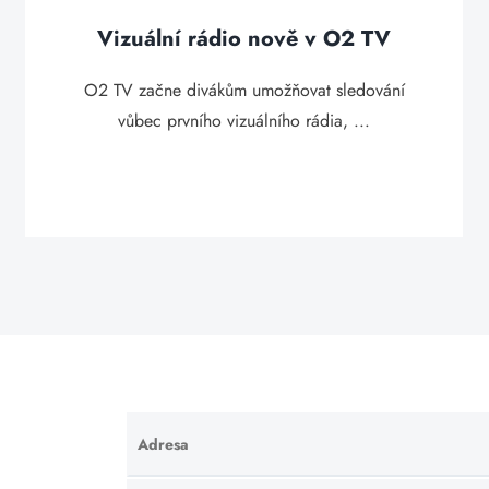
Vizuální rádio nově v O2 TV
O2 TV začne divákům umožňovat sledování
vůbec prvního vizuálního rádia, ...
Adresa
Ponechte
toto pole