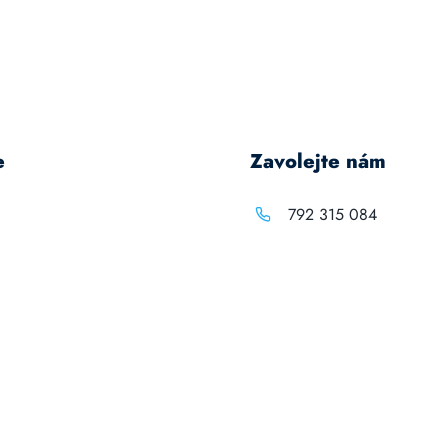
e
Zavolejte nám
792 315 084