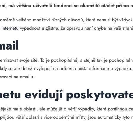
í, má většina uživatelů tendenci se okamžitě otáčet přímo n
poměrně velkého množství různých důvodů, které nemusí být vždyc
 internetu
vypadnout a zjistíte, že opravdu není chyba na vaší stran
mail
rnizovat svoje sítě. To je pochopitelné, a stejně tak je pochopitel
okdy se ale dneska vylepují na odběrná místa informace o výpadk
ormaci na emailu.
etu evidují poskytovat
jaké malé oblasti, ale může jít o větší výpadky, které postihnou ce
přijdou větší oblasti s více odběrnými místy, jsou automaticky tyto