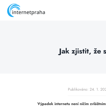
Skip
to
content
Jak zjistit, ž
Publikováno: 24. 1. 20
Výpadek internetu není ničím zvláštním 