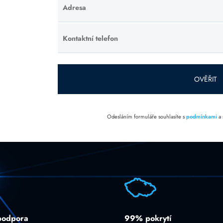
Adresa
Ponechte
toto pole
prázdné.
Kontaktní telefon
Ponechte
toto pole
prázdné.
OVĚŘIT
Odesláním formuláře souhlasíte s
podmínkami
a
podpora
99% pokrytí