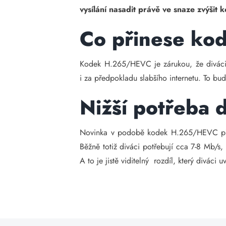
vysílání nasadit právě ve snaze zvýšit k
Co přinese k
Kodek H.265/HEVC je zárukou, že diváci b
i za předpokladu slabšího internetu. To bu
Nižší potřeba 
Novinka v podobě kodek H.265/HEVC přines
Běžně totiž diváci potřebují cca 7-8 Mb/s,
A to je jistě viditelný rozdíl, který diváci uv