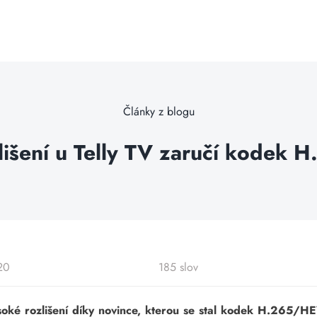
Články z blogu
lišení u Telly TV zaručí kodek
20
185 slov
ysoké rozlišení díky novince, kterou se stal kodek H.265/H