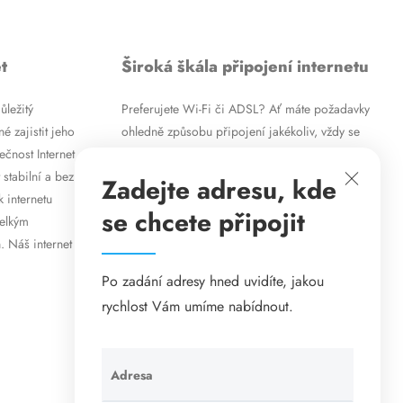
t
Široká škála připojení internetu
ůležitý
Preferujete Wi-Fi či ADSL? Ať máte požadavky
é zajistit jeho
ohledně způsobu připojení jakékoliv, vždy se
ečnost Internet
vám pokusíme vyjít vstříc. Kromě
 stabilní a bez
vysokorychlostního ADSL internetu nabízíme
Zadejte adresu, kde
k internetu
rovněž mobilní internet i levné internetové
se chcete připojit
velkým
připojení prostřednictvím Wi-Fi. Způsob
. Náš internet
připojení přizpůsobíme vašim specifickým
požadavkům.
Po zadání adresy hned uvidíte, jakou
rychlost Vám umíme nabídnout.
Adresa
Ponechte
toto pole