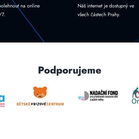
polehnout na online
Náš internet je dostupný ve
/7.
všech částech Prahy.
Podporujeme