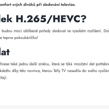
omfort svých diváků při sledování televize.
odek H.265/HEVC?
udou moci oblíbené pořady sledovat ve vysokém rozlišení. Dobro
de teprve pokoukáníčko!
dat
e také jednu další změnu, která se týká množství dat potřebné
 kdežto díky této novince, kterou Telly TV nasadila do svého vysí
ítají.