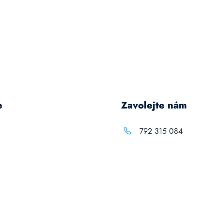
e
Zavolejte nám
792 315 084