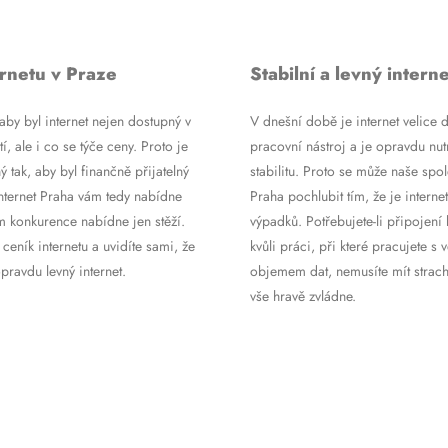
rnetu v Praze
Stabilní a levný interne
by byl internet nejen dostupný v
V dnešní době je internet velice d
tí, ale i co se týče ceny. Proto je
pracovní nástroj a je opravdu nutn
ý tak, aby byl finančně přijatelný
stabilitu. Proto se může naše spol
Internet Praha vám tedy nabídne
Praha pochlubit tím, že je internet
m konkurence nabídne jen stěží.
výpadků. Potřebujete-li připojení 
 ceník internetu a uvidíte sami, že
kvůli práci, při které pracujete s 
ravdu levný internet.
objemem dat, nemusíte mít strach
vše hravě zvládne.