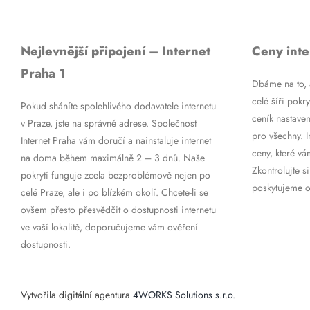
Nejlevnější připojení – Internet
Ceny inte
Praha 1
Dbáme na to, a
celé šíři pokry
Pokud sháníte spolehlivého dodavatele internetu
ceník nastaven
v Praze, jste na správné adrese. Společnost
pro všechny. 
Internet Praha vám doručí a nainstaluje internet
ceny, které vá
na doma během maximálně 2 – 3 dnů. Naše
Zkontrolujte si
pokrytí funguje zcela bezproblémově nejen po
poskytujeme op
celé Praze, ale i po blízkém okolí. Chcete-li se
ovšem přesto přesvědčit o dostupnosti internetu
ve vaší lokalitě, doporučujeme vám ověření
dostupnosti.
Vytvořila digitální agentura
4WORKS Solutions s.r.o.