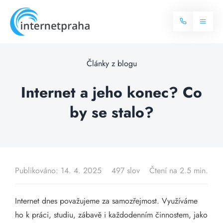
Skip
to
Toggl
content
Naviga
Domů
Články z blogu
Internet
Internet a jeho konec? Co
by se stalo?
Balíčky internetu
Televize
Více o internetu
Dostupnost
Často hledané dotazy
Publikováno: 14. 4. 2025
497 slov
Čtení na 2.5 min.
Blog
Internet dnes považujeme za samozřejmost. Využíváme
Kontakt
ho k práci, studiu, zábavě i každodenním činnostem, jako