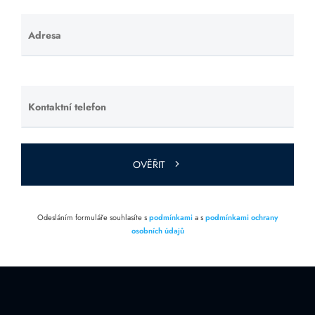
Adresa
Ponechte
toto pole
prázdné.
Kontaktní telefon
Ponechte
toto pole
prázdné.
OVĚŘIT
Odesláním formuláře souhlasíte s
podmínkami
a s
podmínkami ochrany
osobních údajů