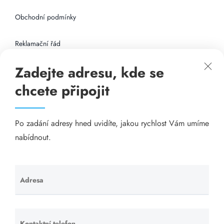
Obchodní podmínky
Reklamační řád
Zadejte adresu, kde se
Připojení k internetu
chcete připojit
Odkazy
Po zadání adresy hned uvidíte, jakou rychlost Vám umíme
Katalog A-seznam.cz
nabídnout.
Matrace - Purtex.sk
Visací zámky - TOKOZ
Adresa
Ponechte
toto pole
Poskytnutí sídla společnosti - YOURFIRM.CZ
prázdné.
Kontaktní telefon