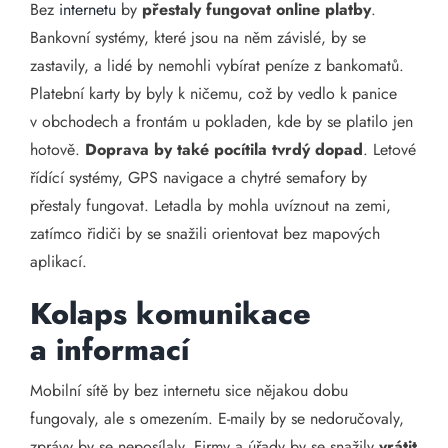
Bez
internetu
by
přestaly fungovat online platby
.
Bankovní systémy, které jsou na něm závislé, by se
zastavily, a lidé by nemohli vybírat peníze z bankomatů.
Platební karty by byly k ničemu, což by vedlo k panice
v obchodech a frontám u pokladen, kde by se platilo jen
hotově.
Doprava by také pocítila tvrdý dopad
. Letové
řídící systémy, GPS navigace a chytré semafory by
přestaly fungovat. Letadla by mohla uvíznout na zemi,
zatímco řidiči by se snažili orientovat bez mapových
aplikací.
Kolaps komunikace
a informací
Mobilní sítě by bez internetu sice nějakou dobu
fungovaly, ale s omezením. E-maily by se nedoručovaly,
zprávy by se neposílaly. Firmy a úřady by se snažily
vrátit