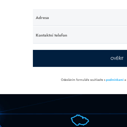
Adresa
Ponechte
toto pole
prázdné.
Kontaktní telefon
Ponechte
toto pole
prázdné.
OVĚŘIT
Odesláním formuláře souhlasíte s
podmínkami
a