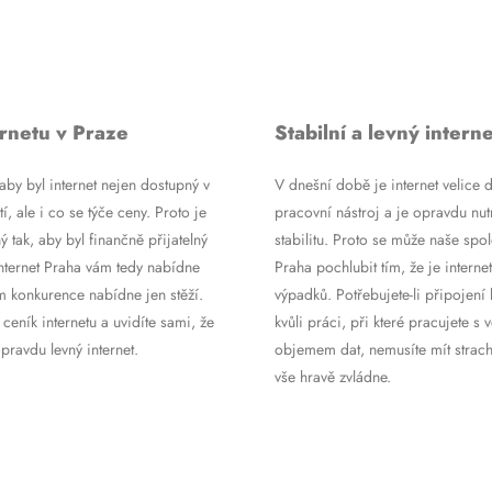
rnetu v Praze
Stabilní a levný interne
by byl internet nejen dostupný v
V dnešní době je internet velice d
tí, ale i co se týče ceny. Proto je
pracovní nástroj a je opravdu nutn
ý tak, aby byl finančně přijatelný
stabilitu. Proto se může naše spol
Internet Praha vám tedy nabídne
Praha pochlubit tím, že je internet
m konkurence nabídne jen stěží.
výpadků. Potřebujete-li připojení 
 ceník internetu a uvidíte sami, že
kvůli práci, při které pracujete s 
ravdu levný internet.
objemem dat, nemusíte mít strach
vše hravě zvládne.