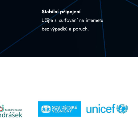
Stabilní připojení
Užijte si surfování na internetu
bez výpadků a poruch.