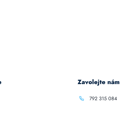
e
Zavolejte nám
792 315 084