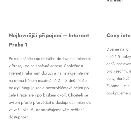
Nejlevnější připojení – Internet
Ceny inte
Praha 1
Dbáme na to, a
celé šíři pokry
Pokud sháníte spolehlivého dodavatele internetu
ceník nastaven
v Praze, jste na správné adrese. Společnost
pro všechny. 
Internet Praha vám doručí a nainstaluje internet
ceny, které vá
na doma během maximálně 2 – 3 dnů. Naše
Zkontrolujte si
pokrytí funguje zcela bezproblémově nejen po
poskytujeme op
celé Praze, ale i po blízkém okolí. Chcete-li se
ovšem přesto přesvědčit o dostupnosti internetu
ve vaší lokalitě, doporučujeme vám ověření
dostupnosti.