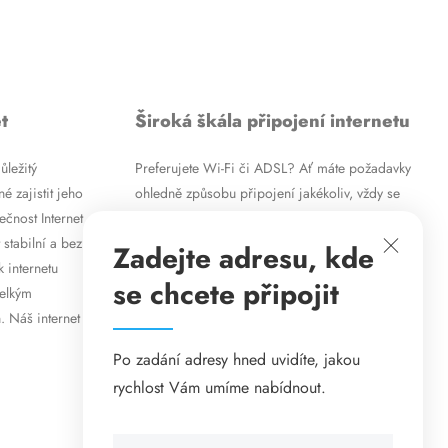
t
Široká škála připojení internetu
ůležitý
Preferujete Wi-Fi či ADSL? Ať máte požadavky
é zajistit jeho
ohledně způsobu připojení jakékoliv, vždy se
ečnost Internet
vám pokusíme vyjít vstříc. Kromě
 stabilní a bez
vysokorychlostního ADSL internetu nabízíme
Zadejte adresu, kde
k internetu
rovněž mobilní internet i levné internetové
se chcete připojit
velkým
připojení prostřednictvím Wi-Fi. Způsob
. Náš internet
připojení přizpůsobíme vašim specifickým
požadavkům.
Po zadání adresy hned uvidíte, jakou
rychlost Vám umíme nabídnout.