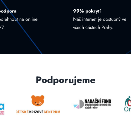
podpora
99% pokrytí
polehnout na online
Náš internet je dostupný ve
/7.
všech částech Prahy.
Podporujeme