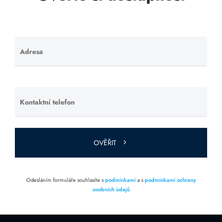
Adresa
Ponechte
toto pole
prázdné.
Kontaktní telefon
Ponechte
toto pole
prázdné.
OVĚŘIT
Odesláním formuláře souhlasíte s
podmínkami
a s
podmínkami ochrany
osobních údajů