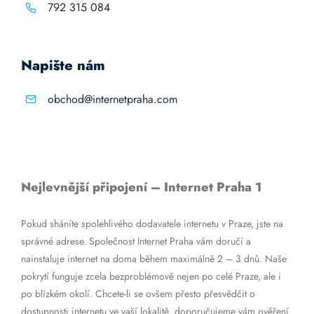
792 315 084
Napište nám
obchod@internetpraha.com
Nejlevnější připojení – Internet Praha 1
Pokud sháníte spolehlivého dodavatele internetu v Praze, jste na
správné adrese. Společnost Internet Praha vám doručí a
nainstaluje internet na doma během maximálně 2 – 3 dnů. Naše
pokrytí funguje zcela bezproblémově nejen po celé Praze, ale i
po blízkém okolí. Chcete-li se ovšem přesto přesvědčit o
dostupnosti internetu ve vaší lokalitě, doporučujeme vám ověření