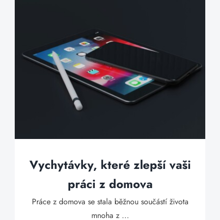
Vychytávky, které zlepší vaši
práci z domova
Práce z domova se stala běžnou součástí života
mnoha z ...