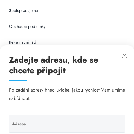
Spolupracujeme
Obchodní podmínky
Reklamační řád
Zadejte adresu, kde se
Připojení k internetu
chcete připojit
Odkazy
Po zadání adresy hned uvidíte, jakou rychlost Vám umíme
Katalog A-seznam.cz
nabídnout.
Matrace - Purtex.sk
Visací zámky - TOKOZ
Adresa
Ponechte
toto pole