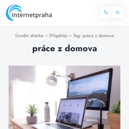
Skip
to
Toggl
content
Naviga
Domů
Úvodní stránka
─
Příspěvky
─
Tag:
práce z domova
práce z domova
Internet
Balíčky internetu
Televize
Více o internetu
Dostupnost
Často hledané dotazy
Blog
Kontakt