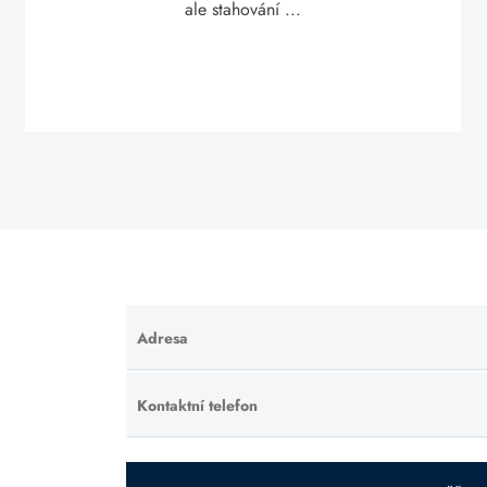
ale stahování ...
Adresa
Ponechte
toto pole
prázdné.
Kontaktní telefon
Ponechte
toto pole
prázdné.