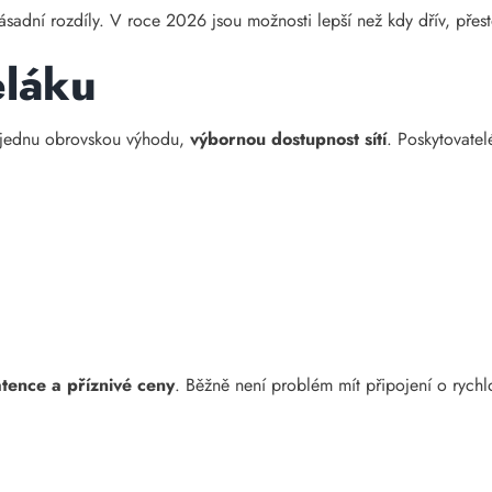
zásadní rozdíly. V roce 2026 jsou možnosti lepší než kdy dřív, přest
eláku
 jednu obrovskou výhodu,
výbornou dostupnost sítí
. Poskytovate
latence a příznivé ceny
. Běžně není problém mít připojení o rychl