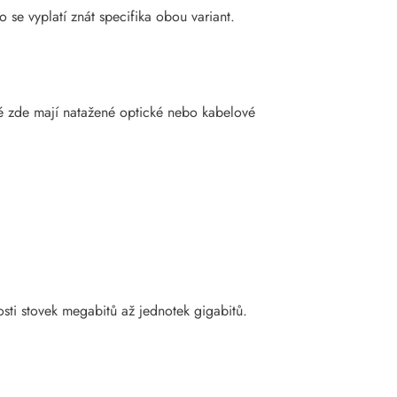
o se vyplatí znát specifika obou variant.
lé zde mají natažené optické nebo kabelové
osti stovek megabitů až jednotek gigabitů.