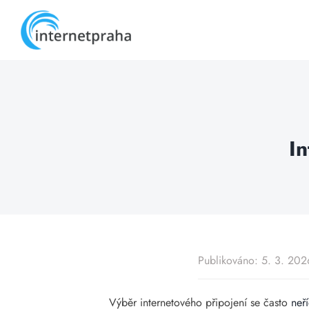
Skip
to
content
In
Publikováno: 5. 3. 202
Výběr internetového připojení se často
neří