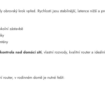
obrovský krok vpřed. Rychlosti jsou stabilnější, latence nižší a pr
okolní zástavbě
iky
antény
 kontrola nad domácí sítí
, vlastní rozvody, kvalitní router a ideál
ní router, v rodinném domě je nutné řešit: