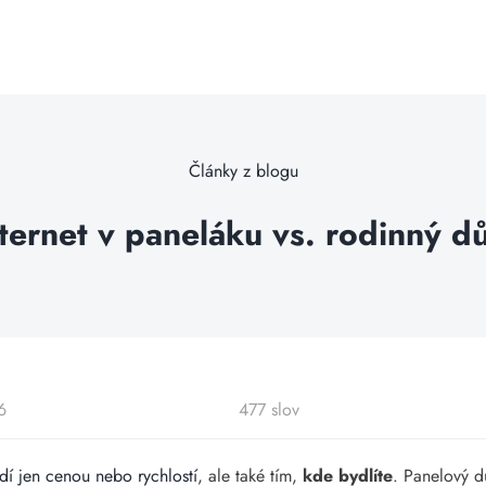
Články z blogu
ternet v paneláku vs. rodinný 
6
477 slov
dí jen cenou nebo rychlostí
, ale také tím,
kde bydlíte
. Panelový 