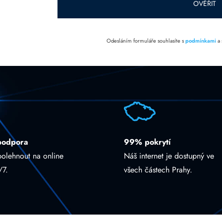
OVĚŘIT
Odesláním formuláře souhlasíte s
podmínkami
a
podpora
99% pokrytí
polehnout na online
Náš internet je dostupný ve
/7.
všech částech Prahy.