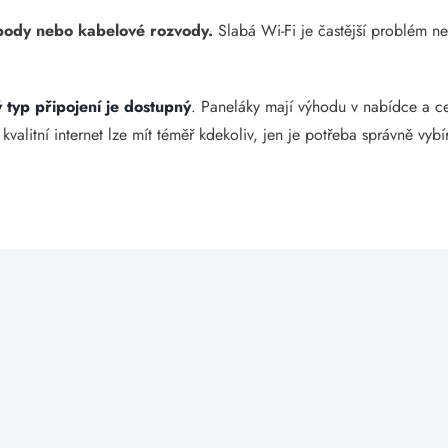
 body nebo kabelové rozvody.
Slabá Wi-Fi je častější problém ne
ý typ připojení je dostupný
. Paneláky mají výhodu v nabídce a 
valitní internet lze mít téměř kdekoliv, jen je potřeba správně vybír