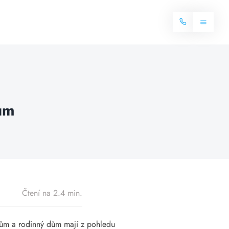
Toggle
Navigat
Domů
Internet
dům
Balíčky internetu
Televize
Více o internetu
Dostupnost
Často hledané dotazy
Blog
Čtení na 2.4 min.
Kontakt
dům a rodinný dům mají z pohledu