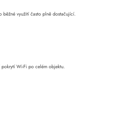
o běžné využití často plně dostačující.
ní pokrytí Wi-Fi po celém objektu.