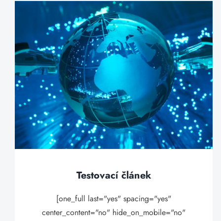
Testovací článek
[one_full last="yes" spacing="yes"
center_content="no" hide_on_mobile="no"