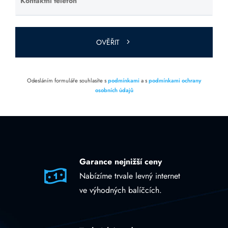
Kontaktní telefon
Ponechte
toto pole
prázdné.
OVĚŘIT
Odesláním formuláře souhlasíte s
podmínkami
a s
podmínkami ochrany
osobních údajů
Garance nejnižší ceny
Nabízíme trvale levný internet
ve výhodných balíčcích.