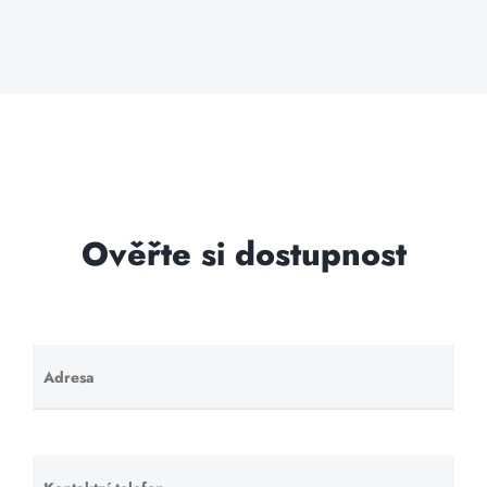
Ověřte si dostupnost
Adresa
Ponechte
toto pole
prázdné.