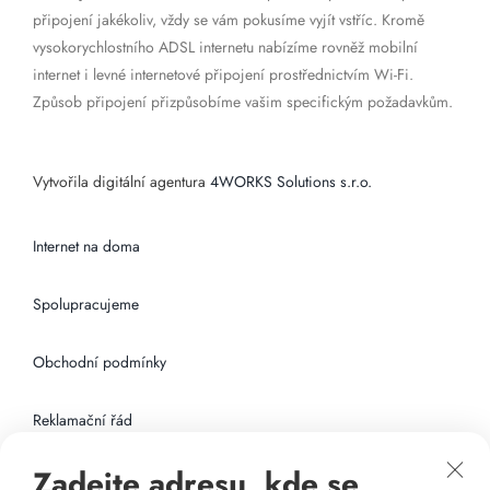
připojení jakékoliv, vždy se vám pokusíme vyjít vstříc. Kromě
vysokorychlostního ADSL internetu nabízíme rovněž mobilní
internet i levné internetové připojení prostřednictvím Wi-Fi.
Způsob připojení přizpůsobíme vašim specifickým požadavkům.
Vytvořila digitální agentura
4WORKS Solutions s.r.o.
Internet na doma
Spolupracujeme
Obchodní podmínky
Reklamační řád
Zadejte adresu, kde se
Připojení k internetu