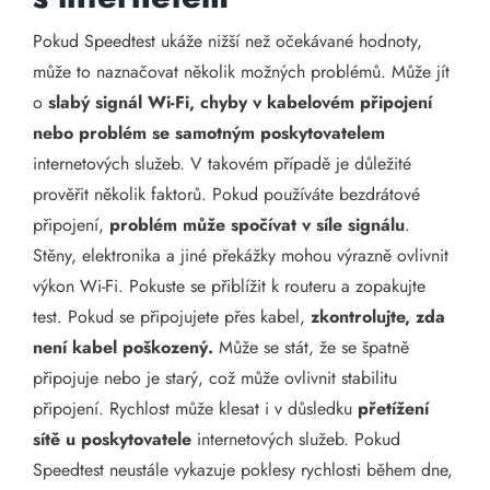
Pokud Speedtest ukáže nižší než očekávané hodnoty,
může to naznačovat několik možných problémů. Může jít
o
slabý signál Wi-Fi, chyby v kabelovém připojení
nebo problém se samotným poskytovatelem
internetových služeb. V takovém případě je důležité
prověřit několik faktorů. Pokud používáte bezdrátové
připojení,
problém může spočívat v síle signálu
.
Stěny, elektronika a jiné překážky mohou výrazně ovlivnit
výkon Wi-Fi. Pokuste se přiblížit k routeru a zopakujte
test. Pokud se připojujete přes kabel,
zkontrolujte, zda
není kabel poškozený.
Může se stát, že se špatně
připojuje nebo je starý, což může ovlivnit stabilitu
připojení. Rychlost může klesat i v důsledku
přetížení
sítě u poskytovatele
internetových služeb. Pokud
Speedtest neustále vykazuje poklesy rychlosti během dne,