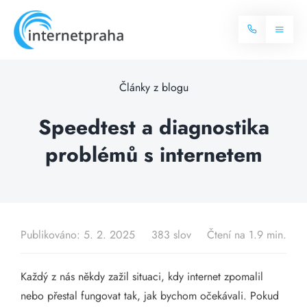
Skip
to
Toggl
content
Naviga
Domů
Články z blogu
Internet
Speedtest a diagnostika
problémů s internetem
Balíčky internetu
Televize
Více o internetu
Dostupnost
Často hledané dotazy
Publikováno: 5. 2. 2025
383 slov
Čtení na 1.9 min.
Blog
Každý z nás někdy zažil situaci, kdy internet zpomalil
Kontakt
nebo přestal fungovat tak, jak bychom očekávali. Pokud