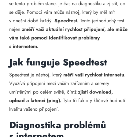
se tento problém stane, je čas na diagnostiku a zjistit, co
se děje. Pomoci vám může nástroj, který by měl mít
v dnešní době každý,
Speedtest.
Tento jednoduchý test
nejen
změří vaši aktuální rychlost připojení, ale může
vám také pomoci identifikovat problémy
s internetem.
Jak funguje Speedtest
Speedtest je nástroj, který
měří vaši rychlost internetu
.
Využívá připojení mezi vaším zařízením a servery
umístěnými po celém světě, čímž
zjistí download,
upload a latenci (ping).
Tyto tři faktory klíčově hodnotí
kvalitu vašeho připojení.
Diagnostika problémů
s internetem