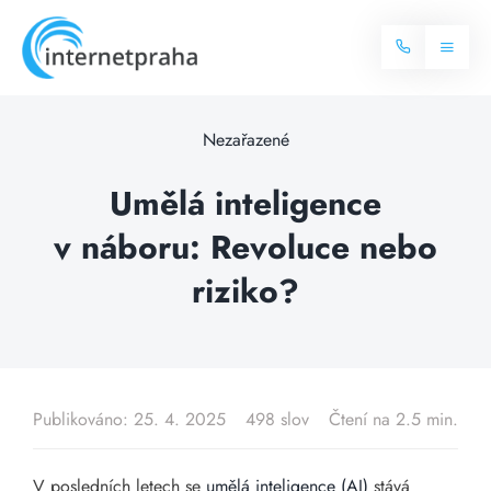
Skip
to
Toggl
content
Naviga
Domů
Nezařazené
Internet
Umělá inteligence
v náboru: Revoluce nebo
Balíčky internetu
Televize
riziko?
Více o internetu
Dostupnost
Často hledané dotazy
Blog
Publikováno: 25. 4. 2025
498 slov
Čtení na 2.5 min.
Kontakt
V posledních letech se
umělá inteligence (AI)
stává