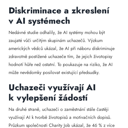
Diskriminace a zkreslení
v AI systémech
Nedávné studie odhalily, že AI systémy mohou být
zaujaté vůči určitým skupinám uchazečů. Výzkum
amerických vědců ukázal, že AI při náboru diskriminuje
zdravotně postižené uchazeče tím, že jejich životopisy
hodnotí hůře než ostatní. To poukazuje na riziko, že AI
může nevědomky posilovat existující předsudky.​
Uchazeči využívají AI
k vylepšení žádostí
Na druhé straně, uchazeči o zaměstnání stále častěji
využívají AI k tvorbě životopisů a motivačních dopisů.
Průzkum společnosti Charity Job ukázal, že 46 % z více