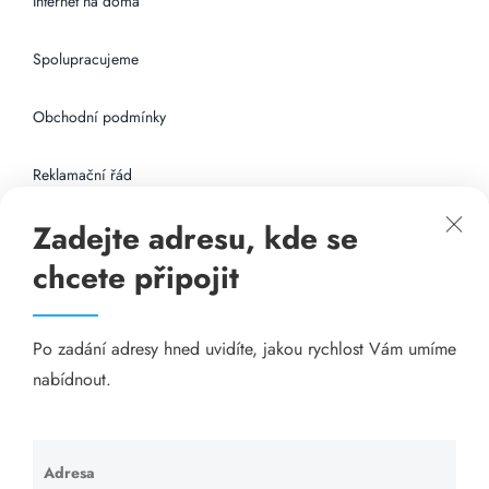
Internet na doma
Spolupracujeme
Obchodní podmínky
Reklamační řád
Zadejte adresu, kde se
Připojení k internetu
chcete připojit
Odkazy
Po zadání adresy hned uvidíte, jakou rychlost Vám umíme
Katalog A-seznam.cz
nabídnout.
Matrace - Purtex.sk
Visací zámky - TOKOZ
Adresa
Ponechte