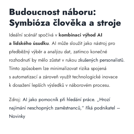
Budoucnost náboru:
Symbióza člověka a stroje
Ideální scénář spočívá v
kombinaci výhod AI
a lidského úsudku
. AI může sloužit jako nástroj pro
předběžný výběr a analýzu dat, zatímco konečné
rozhodnutí by mělo zůstat v rukou z
kušených personalistů.
Tímto způsobem lze minimalizovat rizika spojená
s automatizací a zároveň využít technologické inovace
k dosažení lepších výsledků v náborovém procesu.​
Zdroj:
AI jako pomocník při hledání práce. „Hrozí
najímání neschopných zaměstnanců,“ říká podnikatel –
Novinky