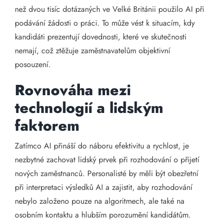
než dvou tisíc dotázaných ve Velké Británii použilo AI při
podávání žádosti o práci. To může vést k situacím, kdy
kandidáti prezentují dovednosti, které ve skutečnosti
nemají, což ztěžuje zaměstnavatelům objektivní
posouzení. ​
Rovnováha mezi
technologií a lidským
faktorem
Zatímco AI přináší do náboru efektivitu a rychlost, je
nezbytné zachovat lidský prvek při rozhodování o přijetí
nových zaměstnanců. Personalisté by měli být obezřetní
při interpretaci výsledků AI a zajistit, aby rozhodování
nebylo založeno pouze na algoritmech, ale také na
osobním kontaktu a hlubším porozumění kandidátům.​