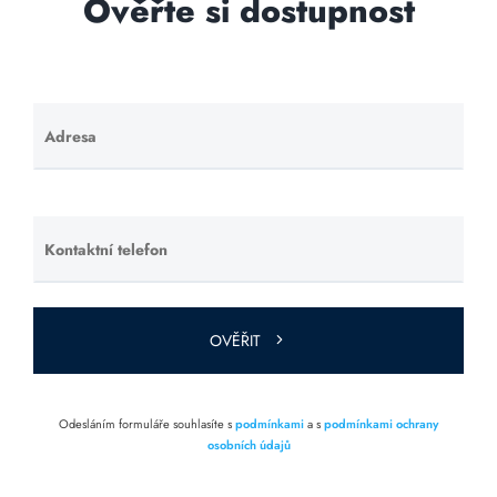
Ověřte si dostupnost
Adresa
Ponechte
toto pole
prázdné.
Kontaktní telefon
Ponechte
toto pole
prázdné.
OVĚŘIT
Odesláním formuláře souhlasíte s
podmínkami
a s
podmínkami ochrany
osobních údajů