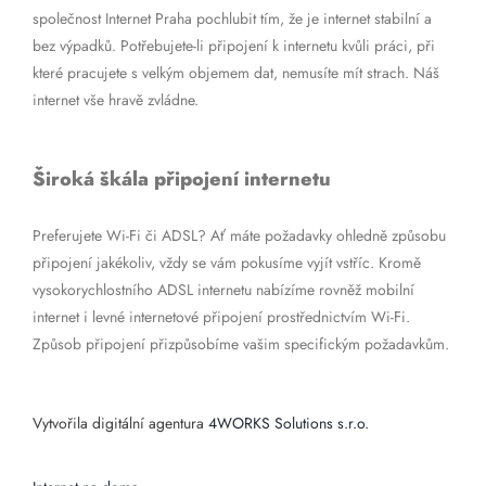
společnost Internet Praha pochlubit tím, že je internet stabilní a
bez výpadků. Potřebujete-li připojení k internetu kvůli práci, při
které pracujete s velkým objemem dat, nemusíte mít strach. Náš
internet vše hravě zvládne.
Široká škála připojení internetu
Preferujete Wi-Fi či ADSL? Ať máte požadavky ohledně způsobu
připojení jakékoliv, vždy se vám pokusíme vyjít vstříc. Kromě
vysokorychlostního ADSL internetu nabízíme rovněž mobilní
internet i levné internetové připojení prostřednictvím Wi-Fi.
Způsob připojení přizpůsobíme vašim specifickým požadavkům.
Vytvořila digitální agentura
4WORKS Solutions s.r.o.