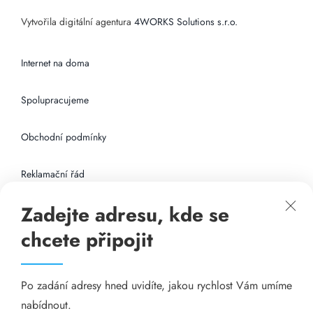
Vytvořila digitální agentura
4WORKS Solutions s.r.o.
Internet na doma
Spolupracujeme
Obchodní podmínky
Reklamační řád
Zadejte adresu, kde se
Připojení k internetu
chcete připojit
Odkazy
Po zadání adresy hned uvidíte, jakou rychlost Vám umíme
Katalog A-seznam.cz
nabídnout.