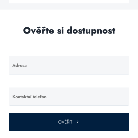
Ověřte si dostupnost
Adresa
Ponechte
toto pole
prázdné.
Kontaktní telefon
Ponechte
toto pole
prázdné.
OVĚŘIT