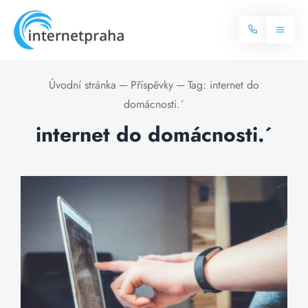
Skip
to
Toggl
content
Naviga
Domů
Úvodní stránka
─
Příspěvky
─
Tag:
internet do
domácnosti.´
Internet
internet do domácnosti.´
Balíčky internetu
Televize
Více o internetu
Dostupnost
Často hledané dotazy
Blog
Kontakt