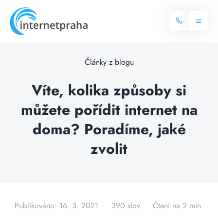
Skip
to
Toggl
content
Naviga
Domů
Články z blogu
Internet
Víte, kolika způsoby si
můžete pořídit internet na
Balíčky internetu
Televize
doma? Poradíme, jaké
Více o internetu
Dostupnost
zvolit
Často hledané dotazy
Blog
Kontakt
Publikováno: 16. 3. 2021
390 slov
Čtení na 2 min.