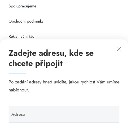
Spolupracujeme
Obchodní podmínky
Reklamační řád
Zadejte adresu, kde se
Připojení k internetu
chcete připojit
Odkazy
Po zadání adresy hned uvidíte, jakou rychlost Vám umíme
Katalog A-seznam.cz
nabídnout.
Matrace - Purtex.sk
Visací zámky - TOKOZ
Adresa
Ponechte
toto pole
Poskytnutí sídla společnosti - YOURFIRM.CZ