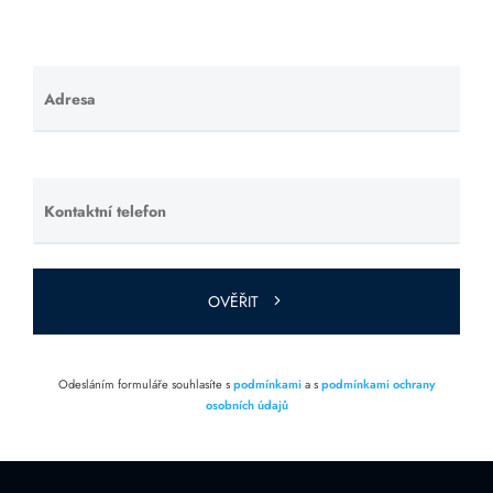
Adresa
Ponechte
toto pole
prázdné.
Kontaktní telefon
Ponechte
toto pole
prázdné.
OVĚŘIT
Odesláním formuláře souhlasíte s
podmínkami
a s
podmínkami ochrany
osobních údajů