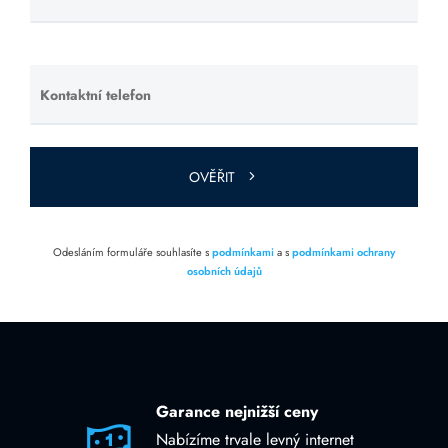
toto pole
prázdné.
Kontaktní telefon
Ponechte
toto pole
prázdné.
OVĚŘIT
Odesláním formuláře souhlasíte s
podmínkami
a s
podmínkami ochrany
osobních údajů
Garance nejnižší ceny
Nabízíme trvale levný internet