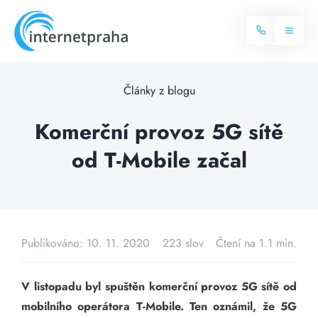
Skip
to
Toggl
content
Naviga
Domů
Články z blogu
Internet
Komerční provoz 5G sítě
od T-Mobile začal
Balíčky internetu
Televize
Více o internetu
Dostupnost
Často hledané dotazy
Publikováno: 10. 11. 2020
223 slov
Čtení na 1.1 min.
Blog
V listopadu byl spuštěn komerční provoz 5G sítě od
Kontakt
mobilního operátora T-Mobile. Ten oznámil, že 5G