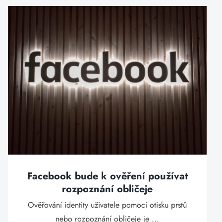
Facebook bude k ověření používat
rozpoznání obličeje
Ověřování identity uživatele pomocí otisku prstů
nebo rozpoznání obličeje je ...