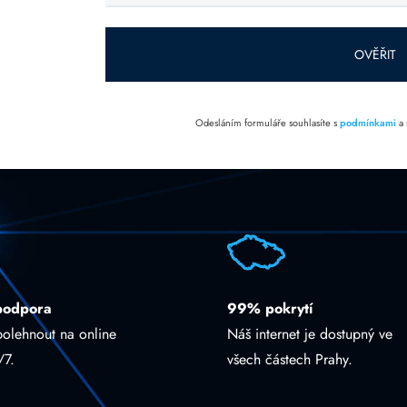
toto pole
prázdné.
OVĚŘIT
Odesláním formuláře souhlasíte s
podmínkami
a
podpora
99% pokrytí
polehnout na online
Náš internet je dostupný ve
/7.
všech částech Prahy.