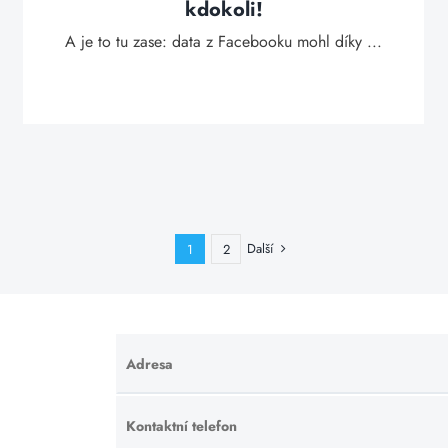
kdokoli!
A je to tu zase: data z Facebooku mohl díky ...
Další
1
2
Adresa
Ponechte
toto pole
prázdné.
Kontaktní telefon
Ponechte