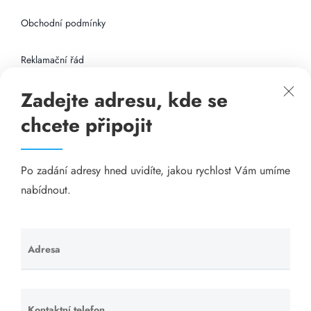
Obchodní podmínky
Reklamační řád
Zadejte adresu, kde se
Připojení k internetu
chcete připojit
Odkazy
Po zadání adresy hned uvidíte, jakou rychlost Vám umíme
Katalog A-seznam.cz
nabídnout.
Matrace - Purtex.sk
Visací zámky - TOKOZ
Adresa
Ponechte
toto pole
Poskytnutí sídla společnosti - YOURFIRM.CZ
prázdné.
Kontaktní telefon