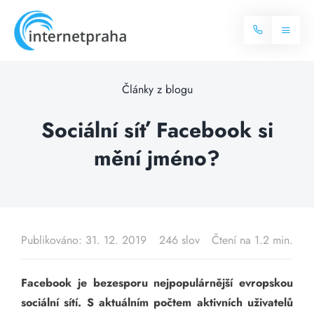
Skip
to
Toggl
content
Naviga
Domů
Články z blogu
Internet
Sociální síť Facebook si
mění jméno?
Balíčky internetu
Televize
Více o internetu
Dostupnost
Často hledané dotazy
Publikováno: 31. 12. 2019
246 slov
Čtení na 1.2 min.
Blog
Facebook je bezesporu nejpopulárnější evropskou
Kontakt
sociální sítí. S aktuálním počtem aktivních uživatelů