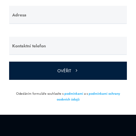
Adresa
Ponechte
toto pole
prázdné.
Kontaktní telefon
Ponechte
toto pole
prázdné.
OVĚŘIT
Odesláním formuláře souhlasíte s
podmínkami
a s
podmínkami ochrany
osobních údajů