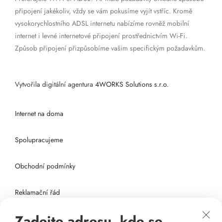
připojení jakékoliv, vždy se vám pokusíme vyjít vstříc. Kromě
vysokorychlostního ADSL internetu nabízíme rovněž mobilní
internet i levné internetové připojení prostřednictvím Wi-Fi.
Způsob připojení přizpůsobíme vašim specifickým požadavkům.
Vytvořila digitální agentura
4WORKS Solutions s.r.o.
Internet na doma
Spolupracujeme
Obchodní podmínky
Reklamační řád
Zadejte adresu, kde se
Připojení k internetu