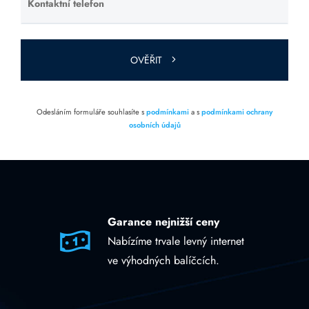
Kontaktní telefon
Ponechte
toto pole
prázdné.
OVĚŘIT
Odesláním formuláře souhlasíte s
podmínkami
a s
podmínkami ochrany
osobních údajů
Garance nejnižší ceny
Nabízíme trvale levný internet
ve výhodných balíčcích.