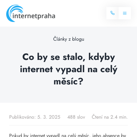
Skip
to
Toggl
content
Naviga
Domů
Články z blogu
Internet
Co by se stalo, kdyby
internet vypadl na celý
Balíčky internetu
Televize
měsíc?
Více o internetu
Dostupnost
Často hledané dotazy
Blog
Publikováno: 5. 3. 2025
488 slov
Čtení na 2.4 min.
Kontakt
Pokud by internet vypadl na celý měsíc, jeho absence by