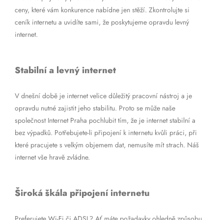
ceny, které vám konkurence nabídne jen stěží. Zkontrolujte si
ceník internetu a uvidíte sami, že poskytujeme opravdu levný
internet.
Stabilní a levný internet
V dnešní době je internet velice důležitý pracovní nástroj a je
opravdu nutné zajistit jeho stabilitu. Proto se může naše
společnost Internet Praha pochlubit tím, že je internet stabilní a
bez výpadků. Potřebujete-li připojení k internetu kvůli práci, při
které pracujete s velkým objemem dat, nemusíte mít strach. Náš
internet vše hravě zvládne.
Široká škála připojení internetu
Preferujete Wi-Fi či ADSL? Ať máte požadavky ohledně způsobu