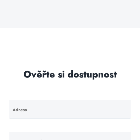
Ověřte si dostupnost
Adresa
Ponechte
toto pole
prázdné.