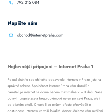
792 315 084
Napište nám
obchod@internetpraha.com
Nejlevnější připojení – Internet Praha 1
Pokud sháníte spolehlivého dodavatele internetu v Praze, jste na
správné adrese. Společnost Internet Praha vám doručí a
nainstaluje internet na doma během maximálně 2 – 3 dnů. Naše
pokrytí funguje zcela bezproblémově nejen po celé Praze, ale i
po blízkém okolí. Chcete-li se ovšem přesto přesvědčit o
dostupnosti internetu ve vaší lokalitě, doporučujeme vám ověření