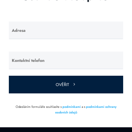
Adresa
Ponechte
toto pole
prázdné.
Kontaktní telefon
Ponechte
toto pole
prázdné.
OVĚŘIT
Odesláním formuláře souhlasíte s
podmínkami
a s
podmínkami ochrany
osobních údajů