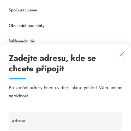
Spolupracujeme
Obchodní podmínky
Reklamační řád
Zadejte adresu, kde se
Připojení k internetu
chcete připojit
Odkazy
Po zadání adresy hned uvidíte, jakou rychlost Vám umíme
Katalog A-seznam.cz
nabídnout.
Matrace - Purtex.sk
Visací zámky - TOKOZ
Adresa
Ponechte
toto pole