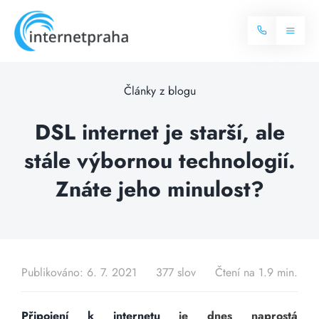
Skip
to
Toggl
content
Naviga
Domů
Články z blogu
Internet
DSL internet je starší, ale
stále výbornou technologií.
Balíčky internetu
Televize
Znáte jeho minulost?
Více o internetu
Dostupnost
Často hledané dotazy
Blog
Publikováno: 6. 7. 2021
377 slov
Čtení na 1.9 min.
Kontakt
Připojení k internetu
je dnes naprostá