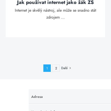
Jak používat internet jako žák ZŠ
Internet je skvělý nástroj, ale může se snadno stát
zdrojem ...
Další
1
2
Adresa
Ponechte
toto pole
prázdné.