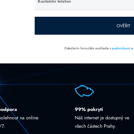
Kontaktní telefon
Ponechte
toto pole
prázdné.
OVĚŘIT
Odesláním formuláře souhlasíte s
podmínkami
a
podpora
99% pokrytí
polehnout na online
Náš internet je dostupný ve
/7.
všech částech Prahy.