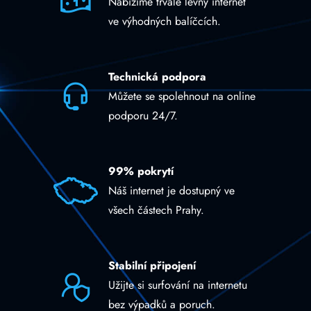
Nabízíme trvale levný internet
ve výhodných balíčcích.
Technická podpora
Můžete se spolehnout na online
podporu 24/7.
99% pokrytí
Náš internet je dostupný ve
všech částech Prahy.
Stabilní připojení
Užijte si surfování na internetu
bez výpadků a poruch.