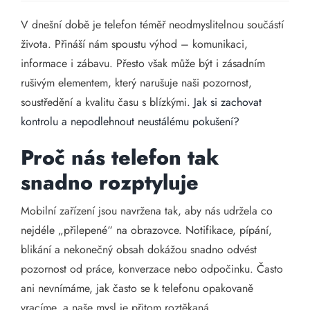
V dnešní době je telefon téměř neodmyslitelnou součástí
života. Přináší nám spoustu výhod – komunikaci,
informace i zábavu. Přesto však může být i zásadním
rušivým elementem, který narušuje naši pozornost,
soustředění a kvalitu času s blízkými.
Jak si zachovat
kontrolu a nepodlehnout neustálému pokušení?
Proč nás telefon tak
snadno rozptyluje
Mobilní zařízení jsou navržena tak, aby nás udržela co
nejdéle „přilepené“ na obrazovce. Notifikace, pípání,
blikání a nekonečný obsah dokážou snadno odvést
pozornost od práce, konverzace nebo odpočinku. Často
ani nevnímáme, jak často se k telefonu opakovaně
vracíme, a naše mysl je přitom roztěkaná.