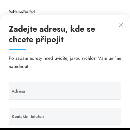
Reklamační řád
Zadejte adresu, kde se
Připojení k internetu
chcete připojit
Odkazy
Po zadání adresy hned uvidíte, jakou rychlost Vám umíme
Katalog A-seznam.cz
nabídnout.
Matrace - Purtex.sk
Visací zámky - TOKOZ
Adresa
Ponechte
toto pole
Poskytnutí sídla společnosti - YOURFIRM.CZ
prázdné.
Kontaktní telefon
Ponechte
Našim cílem je spokojený zákazník, který má stabilní
toto pole
levný a rychlý internet, na který se může spolehnout.