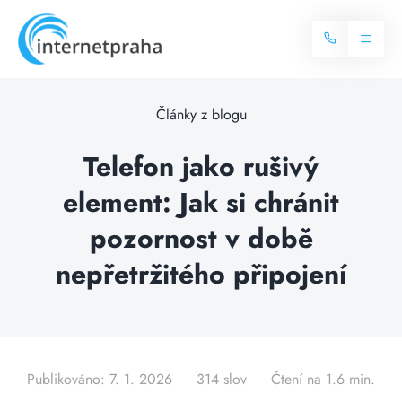
Skip
to
Toggl
content
Naviga
Domů
Články z blogu
Internet
Telefon jako rušivý
element: Jak si chránit
Balíčky internetu
Televize
pozornost v době
Více o internetu
Dostupnost
nepřetržitého připojení
Často hledané dotazy
Blog
Kontakt
Publikováno: 7. 1. 2026
314 slov
Čtení na 1.6 min.