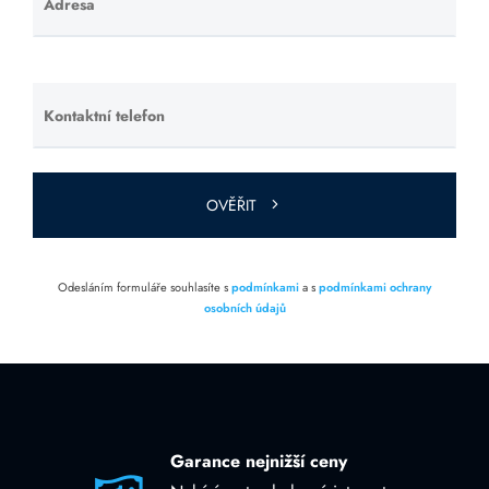
Adresa
Ponechte
toto pole
prázdné.
Kontaktní telefon
Ponechte
toto pole
prázdné.
OVĚŘIT
Odesláním formuláře souhlasíte s
podmínkami
a s
podmínkami ochrany
osobních údajů
Garance nejnižší ceny