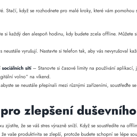
té. Stačí, když se rozhodnete pro malé kroky, které vám pomohou sn
 si každý den alespoň hodinu, kdy budete zcela offline. Můžete si
 neustále vyrušují. Nastavte si telefon tak, aby vás nevyrušoval ka
í
sociálních sítí
– Stanovte si časové limity na používání aplikací,
igitální volno“ na víkend.
abyste se neustále přepínali mezi různými zařízeními, soustřeďte se
 pro zlepšení duševního
 zjistíte, že se váš stres výrazně sníží. Když se soustředíte na offli
, že vaše produktivita se zlepší, protože budete schopní se lépe sou