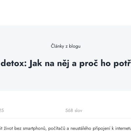
Články z blogu
í detox: Jak na něj a proč ho pot
25
568 slov
vit život bez smartphonů, počítačů a neustálého připojení k interne