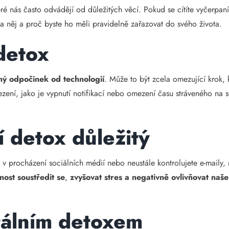
teré nás často odvádějí od důležitých věcí. Pokud se cítíte vyčerpa
a něj a proč byste ho měli pravidelně zařazovat do svého života.
 detox
ý odpočinek od technologií
. Může to být zcela omezující krok, 
ení, jako je vypnutí notifikací nebo omezení času stráveného na so
ní detox důležitý
te v procházení sociálních médií nebo neustále kontrolujete e-maily, n
nost soustředit se
,
zvyšovat stres a negativně ovlivňovat naše
itálním detoxem