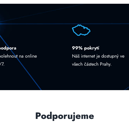
podpora
99% pokrytí
polehnout na online
Náš internet je dostupný ve
/7.
všech částech Prahy.
Podporujeme