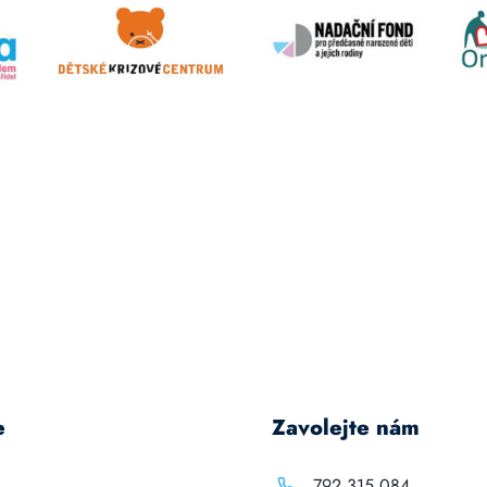
e
Zavolejte nám
792 315 084