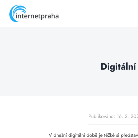
Skip
to
content
Digitáln
Publikováno: 16. 2. 20
V dnešní digitální době je těžké si předsta