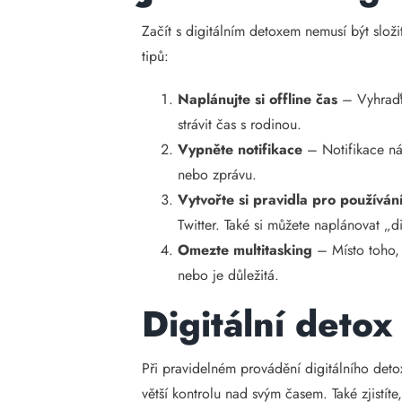
Začít s digitálním detoxem nemusí být složi
tipů:
Naplánujte si offline čas
– Vyhraďte
strávit čas s rodinou.
Vypněte notifikace
– Notifikace nás
nebo zprávu.
Vytvořte si pravidla pro používán
Twitter. Také si můžete naplánovat „d
Omezte multitasking
– Místo toho, 
nebo je důležitá.
Digitální detox
Při pravidelném provádění digitálního detoxu
větší kontrolu nad svým časem. Také zjistíte