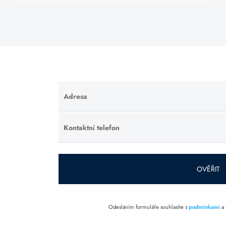
Adresa
Ponechte
toto pole
prázdné.
Kontaktní telefon
Ponechte
toto pole
prázdné.
OVĚŘIT
Odesláním formuláře souhlasíte s
podmínkami
a