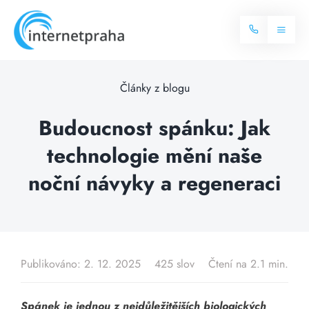
Skip
to
Toggl
content
Naviga
Domů
Články z blogu
Internet
Budoucnost spánku: Jak
technologie mění naše
Balíčky internetu
Televize
noční návyky a regeneraci
Více o internetu
Dostupnost
Často hledané dotazy
Blog
Publikováno: 2. 12. 2025
425 slov
Čtení na 2.1 min.
Kontakt
Spánek je jednou z nejdůležitějších biologických