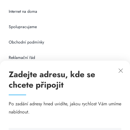
Internet na doma
Spolupracujeme
Obchodní podmínky
Reklamační řád
Zadejte adresu, kde se
Připojení k internetu
chcete připojit
Odkazy
Po zadání adresy hned uvidíte, jakou rychlost Vám umíme
Katalog A-seznam.cz
nabídnout.
Matrace - Purtex.sk