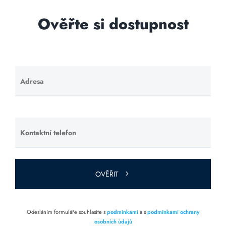
Ověřte si dostupnost
Adresa
Ponechte
toto pole
prázdné.
Kontaktní telefon
Ponechte
toto pole
prázdné.
OVĚŘIT
Odesláním formuláře souhlasíte s
podmínkami
a s
podmínkami ochrany
osobních údajů