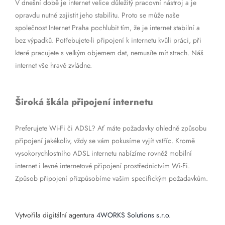
V dnešní době je internet velice důležitý pracovní nástroj a je
opravdu nutné zajistit jeho stabilitu. Proto se může naše
společnost Internet Praha pochlubit tím, že je internet stabilní a
bez výpadků. Potřebujete-li připojení k internetu kvůli práci, při
které pracujete s velkým objemem dat, nemusíte mít strach. Náš
internet vše hravě zvládne.
Široká škála připojení internetu
Preferujete Wi-Fi či ADSL? Ať máte požadavky ohledně způsobu
připojení jakékoliv, vždy se vám pokusíme vyjít vstříc. Kromě
vysokorychlostního ADSL internetu nabízíme rovněž mobilní
internet i levné internetové připojení prostřednictvím Wi-Fi.
Způsob připojení přizpůsobíme vašim specifickým požadavkům.
Vytvořila digitální agentura
4WORKS Solutions s.r.o.